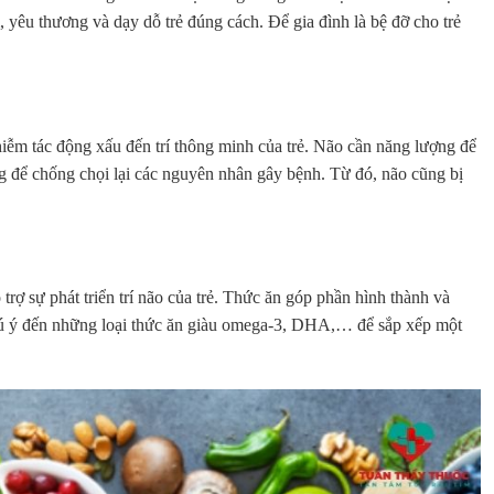
m, yêu thương và dạy dỗ trẻ đúng cách. Để gia đình là bệ đỡ cho trẻ
hiễm tác động xấu đến trí thông minh của trẻ. Não cần năng lượng để
ợng để chống chọi lại các nguyên nhân gây bệnh. Từ đó, não cũng bị
trợ sự phát triển trí não của trẻ. Thức ăn góp phần hình thành và
chú ý đến những loại thức ăn giàu omega-3, DHA,… để sắp xếp một