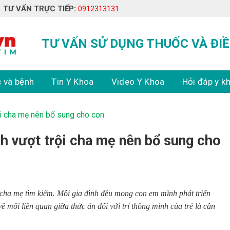
TƯ VẤN TRỰC TIẾP:
0912313131
TƯ VẤN SỬ DỤNG THUỐC VÀ ĐIỀ
 và bệnh
Tin Y Khoa
Video Y Khoa
Hỏi đáp y k
ội cha mẹ nên bổ sung cho con
h vượt trội cha mẹ nên bổ sung cho
 cha mẹ tìm kiếm. Mỗi gia đình đều mong con em mình phát triển
ề mối liên quan giữa thức ăn đối với trí thông minh của trẻ là cần