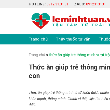
Skip
HOTLINE:
0912.31.31.31
ZALO:
0912313131
to
content
Trang chủ
Thầy thuốc tư vấn
Thuốc
Trang chủ
»
thức ăn giúp trẻ thông minh vượt tr
Thức ăn giúp trẻ thông min
con
Thức ăn giúp trẻ thông minh là từ khóa được nhiều
khỏe mạnh, thông minh. Chính vì thế, việc tìm hiểu v
thiết.