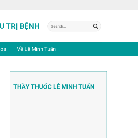
Search
U TRỊ BỆNH
for:
hoa
Về Lê Minh Tuấn
THẦY THUỐC LÊ MINH TUẤN