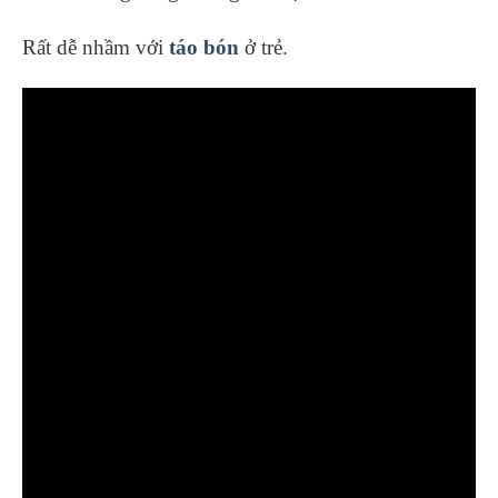
Rất dễ nhầm với
táo bón
ở trẻ.