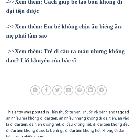
->>Xem thêm: Cách giúp bé táo bón không đi
đại tiện được
->>Xem thêm: Em bé không chịu ăn biếng ăn,
mẹ phải làm sao
->>Xem thêm: Trẻ đi cầu ra máu nhưng không
đau? Lời khuyên của bác sĩ
This entry was posted in
Thầy thuốc tư vấn
,
Thuốc và bệnh
and tagged
ăn nhiều mà không đi đại tiện
,
ăn nhiều nhưng không đi đại tiện
,
ăn vào
là đi đại tiện
,
đại tiện không hết
,
đi cầu không hết
,
đi đại tiện không đều
,
đi đại tiện không được là bệnh gì
,
đi đại tiện không hết
,
không đi đại
tiện trong nhiều ngày
.