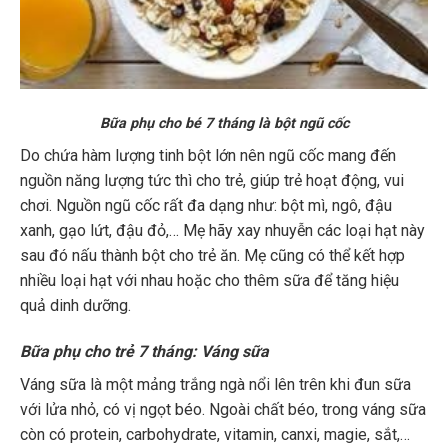
Bữa phụ cho bé 7 tháng là bột ngũ cốc
Do chứa hàm lượng tinh bột lớn nên ngũ cốc mang đến
nguồn năng lượng tức thì cho trẻ, giúp trẻ hoạt động, vui
chơi. Nguồn ngũ cốc rất đa dạng như: bột mì, ngô, đậu
xanh, gạo lứt, đậu đỏ,… Mẹ hãy xay nhuyễn các loại hạt này
sau đó nấu thành bột cho trẻ ăn. Mẹ cũng có thể kết hợp
nhiều loại hạt với nhau hoặc cho thêm sữa để tăng hiệu
quả dinh dưỡng.
Bữa phụ cho trẻ 7 tháng: Váng sữa
Váng sữa là một mảng trắng ngà nổi lên trên khi đun sữa
với lửa nhỏ, có vị ngọt béo. Ngoài chất béo, trong váng sữa
còn có protein, carbohydrate, vitamin, canxi, magie, sắt,…