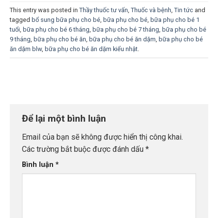
This entry was posted in
Thầy thuốc tư vấn
,
Thuốc và bệnh
,
Tin tức
and
tagged
bổ sung bữa phụ cho bé
,
bữa phụ cho bé
,
bữa phụ cho bé 1
tuổi
,
bữa phụ cho bé 6 tháng
,
bữa phụ cho bé 7 tháng
,
bữa phụ cho bé
9 tháng
,
bữa phụ cho bé ăn
,
bữa phụ cho bé ăn dặm
,
bữa phụ cho bé
ăn dặm blw
,
bữa phụ cho bé ăn dặm kiểu nhật
.
Để lại một bình luận
Email của bạn sẽ không được hiển thị công khai.
Các trường bắt buộc được đánh dấu
*
Bình luận
*