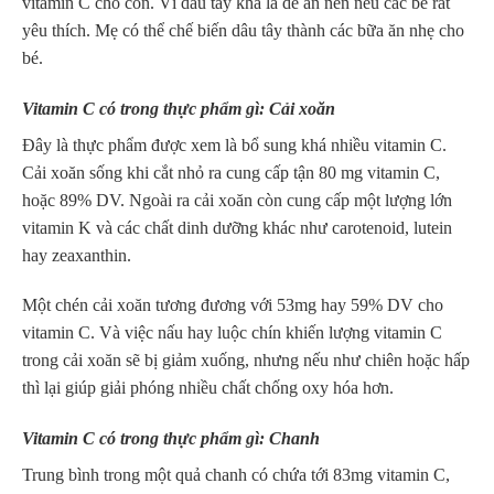
vitamin C cho con. Vì dâu tây khá là dễ ăn nên nếu các bé rất
yêu thích. Mẹ có thể chế biến dâu tây thành các bữa ăn nhẹ cho
bé.
Vitamin C có trong thực phẩm gì: Cải xoăn
Đây là thực phẩm được xem là bổ sung khá nhiều vitamin C.
Cải xoăn sống khi cắt nhỏ ra cung cấp tận 80 mg vitamin C,
hoặc 89% DV. Ngoài ra cải xoăn còn cung cấp một lượng lớn
vitamin K và các chất dinh dưỡng khác như carotenoid, lutein
hay zeaxanthin.
Một chén cải xoăn tương đương với 53mg hay 59% DV cho
vitamin C. Và việc nấu hay luộc chín khiến lượng vitamin C
trong cải xoăn sẽ bị giảm xuống, nhưng nếu như chiên hoặc hấp
thì lại giúp giải phóng nhiều chất chống oxy hóa hơn.
Vitamin C có trong thực phẩm gì: Chanh
Trung bình trong một quả chanh có chứa tới 83mg vitamin C,