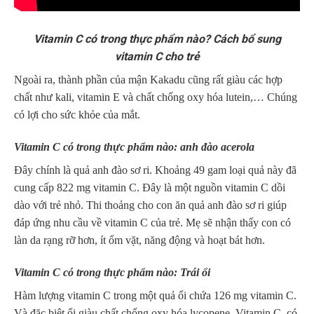
Vitamin C có trong thực phẩm nào? Cách bổ sung
vitamin C cho trẻ
Ngoài ra, thành phần của mận Kakadu cũng rất giàu các hợp
chất như kali, vitamin E và chất chống oxy hóa lutein,… Chúng
có lợi cho sức khỏe của mắt.
Vitamin C có trong thực phẩm nào: anh đào acerola
Đây chính là quả anh đào sơ ri. Khoảng 49 gam loại quả này đã
cung cấp 822 mg vitamin C. Đây là một nguồn vitamin C dồi
dào với trẻ nhỏ. Thi thoảng cho con ăn quả anh đào sơ ri giúp
đáp ứng nhu cầu về vitamin C của trẻ. Mẹ sẽ nhận thấy con có
làn da rạng rỡ hơn, ít ốm vặt, năng động và hoạt bát hơn.
Vitamin C có trong thực phẩm nào: Trái ổi
Hàm lượng vitamin C trong một quả ổi chứa 126 mg vitamin C.
Và đặc biệt ổi giàu chất chống oxy hóa lycopene. Vitamin C có