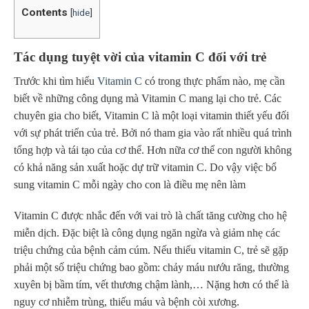
Contents
[
hide
]
Tác dụng tuyệt vời của vitamin C đối với trẻ
Trước khi tìm hiểu
Vitamin C
có trong thực phẩm nào, mẹ cần
biết về những công dụng mà Vitamin C mang lại cho trẻ. Các
chuyên gia cho biết, Vitamin C là một loại vitamin thiết yếu đối
với sự phát triển của trẻ. Bởi nó tham gia vào rất nhiều quá trình
tổng hợp và tái tạo của cơ thể. Hơn nữa c
ơ thể con người không
có khả năng sản xuất hoặc dự trữ vitamin C. Do vậy việc bổ
sung vitamin C mỗi ngày cho con là điều mẹ nên làm
Vitamin C được nhắc đến với vai trò là chất tăng cường cho hệ
miễn dịch. Đặc biệt là công dụng ngăn ngừa và giảm nhẹ các
triệu chứng của bệnh cảm cúm. Nếu thiếu vitamin C, trẻ sẽ gặp
phải một số triệu chứng bao gồm: chảy máu nướu răng, thường
xuyên bị bầm tím, vết thương chậm lành,… Nặng hơn có thể là
nguy cơ nhiễm trùng, thiếu máu và bệnh còi xương.