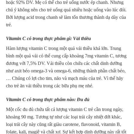
hoặc 92% DV. Mẹ có thể cho trẻ uống nước ép chanh. Nhưng
chú ý không nên cho trẻ uống quá nhiều hoặc uống vào lúc đói.
Bởi lượng acid trong chanh sẽ làm tổn thương thành dạ dày của
trẻ.
Vitamin C có trong thực phẩm gì: Vải thiều
Hàm lượng vitamin C trong một quả vải thiều khá lớn. Trung
bình một quả vải có thể cung cấp khoảng 7mg vitamin C, tương
đương với 7,5% DV. Vải thiều còn chứa các chất dinh dưỡng
như axit béo omega-3 và omega-6, những thành phần chất béo,
… Chúng có lợi cho tim, não và mạch máu của trẻ. Vì thế hãy
cho trẻ ăn vải thiều trong các bữa phụ mẹ nhé.
Vitamin C có trong thực phẩm nào: Đu đủ
Một cốc đu đủ chứa tất cả lượng vitamin C trẻ cần trong ngày,
khoảng 90 mg. Tương tự như các loại trái cây nhiệt đới khác,
loại trái cây này cũng rất giàu carotene, flavonoid, vitamin B,
folate, kali, magiê và chất xơ. Sự kết hợp dinh dưỡng này rất tốt