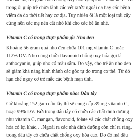
trong ổi giúp trẻ chữa lành các vết xước ngoài da hay các bệnh
viêm da do thời tiết hay cơ địa. Tuy nhiên ổi là một loại trái cây
cứng nên các mẹ nên cắt nhỏ khi cho các bé ăn nhé.
Vitamin C có trong thực phẩm gì: Nho đen
Khoảng 56 gram quả nho đen chứa 101 mg vitamin C hoặc
112% DV. Nho cũng chứa flavonoid chống oxy hóa gọi là
anthocyanin, giúp nho có màu sẫm. Do vậy, cho trẻ ăn nho đen
sẽ giảm khả năng hình thành các gốc tự do trong cơ thể. Từ đó
hạn chế nguy cơ trẻ mắc các bệnh mạn tính.
Vitamin C có trong thực phẩm nào: Dâu tây
Cứ khoảng 152 gam dâu tây thì sẽ cung cấp 89 mg vitamin C,
hoặc 99% DV. Bởi trong dâu tây có chứa các chất dinh dưỡng
như vitamin C, mangan, flavonoid, folate và các chất chống oxy
hóa có lợi khác,…Ngoài ra các nhà dinh dưỡng còn chỉ ra rằng,
trong dâu tây có chứa chất chống oxy hóa cao. Do đó mà dâu