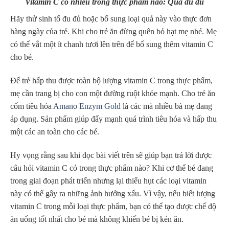
Vitamin C có nhiều trong thực phẩm nào: Quả đu đủ
Hãy thử sinh tố đu đủ hoặc bổ sung loại quả này vào thực đơn
hàng ngày của trẻ. Khi cho trẻ ăn đừng quên bỏ hạt mẹ nhé. Mẹ
có thể vắt một ít chanh tươi lên trên để bổ sung thêm vitamin C
cho bé.
Để trẻ hấp thu được toàn bộ lượng vitamin C trong thực phẩm,
mẹ cần trang bị cho con một đường ruột khỏe mạnh. Cho trẻ ăn
cốm tiêu hóa
Amano Enzym Gold
là các mà nhiều bà mẹ đang
áp dụng. Sản phẩm giúp đẩy mạnh quá trình tiêu hóa và hấp thu
một các an toàn cho các bé.
Hy vọng rằng sau khi đọc bài viết trên sẽ giúp bạn trả lời được
câu hỏi vitamin C có trong thực phẩm nào? Khi cơ thể bé đang
trong giai đoạn phát triển nhưng lại thiếu hụt các loại vitamin
này có thể gây ra những ảnh hưởng xấu. Vì vậy, nếu biết lượng
vitamin C trong mỗi loại thực phẩm, bạn có thể tạo được chế độ
ăn uống tốt nhất cho bé mà không khiến bé bị kén ăn.