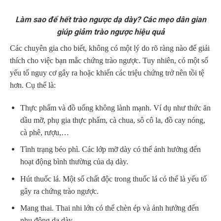
Làm sao để hết trào ngược dạ dày? Các mẹo dân gian
giúp giảm trào ngược hiệu quả
Các chuyên gia cho biết, không có một lý do rõ ràng nào để giải
thích cho việc bạn mắc chứng trào ngược. Tuy nhiên, có một số
yếu tố nguy cơ gây ra hoặc khiến các triệu chứng trở nên tồi tệ
hơn. Cụ thể là:
Thực phẩm và đồ uống không lành mạnh. Ví dụ như thức ăn
dầu mỡ, phụ gia thực phẩm, cà chua, sô cô la, đồ cay nóng,
cà phê, rượu,…
Tình trạng béo phì. Các lớp mỡ dày có thể ảnh hưởng đến
hoạt động bình thường của dạ dày.
Hút thuốc lá. Một số chất độc trong thuốc lá có thể là yếu tố
gây ra chứng trào ngược.
Mang thai. Thai nhi lớn có thể chèn ép và ảnh hưởng đến
nhu động dạ dày.