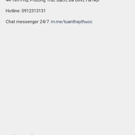
44 Yên Phụ, Phường Trúc Bạch, Ba Đình, Hà Nội
Hotline: 0912313131
Chat messenger 24/7:
m.me/tuanthaythuoc