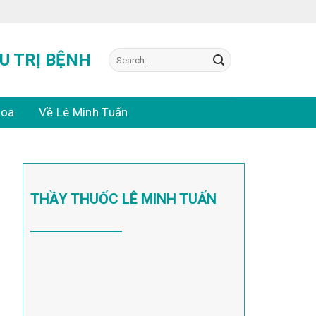
Search
U TRỊ BỆNH
for:
hoa
Về Lê Minh Tuấn
THẦY THUỐC LÊ MINH TUẤN