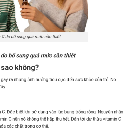
n C do bổ sung quá mức cần thiết
C do bổ sung quá mức cần thiết
àm sao không?
gây ra những ảnh hưởng tiêu cực đến sức khỏe của trẻ. Nó
đây:
in C. Đặc biệt khi sử dụng vào lúc bụng trống rỗng. Nguyên nhân
amin C nên nó không thể hấp thu hết. Dẫn tới dư thừa vitamin C
óa các chất trong cơ thể.