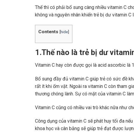
Thế thì có phải bổ sung càng nhiều
vitamin C
cho
không và nguyên nhân khiến trẻ bị dư vitamin C 
Contents
[
hide
]
1.Thế nào là trẻ bị dư vitam
Vitamin C hay còn được gọi là acid ascorbic là 
Bổ sung đầy đủ vitamin C giúp trẻ có
sức đề khá
rất ít khi ốm vặt. Ngoài ra vitamin C còn tham g
thương chóng lành. Sự có mặt của vitamin C làm 
Vitamin C cũng có nhiều vai trò khác nữa như ch
Công dụng của vitamin C sẽ phát huy tối đa nế
khoa học và cân bằng sẽ giúp trẻ đạt được lượng