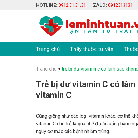
Skip
HOTLINE:
0912.31.31.31
ZALO:
0912313131
to
content
Trang chủ
Thầy thuốc tư vấn
Thuốc
Trang chủ
»
trẻ bị dư vitamin c có làm sao khôn
Trẻ bị dư vitamin C có làm
vitamin C
Cũng giống như các loại vitamin khác, cơ thể k
vitamin C cho trẻ là qua chế độ ăn uống hàng ng
nguy cơ mắc các bệnh nhiễm trùng.