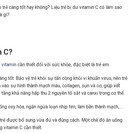
 trẻ càng tốt hay không? Liệu trẻ bị dư vitamin C có làm sao
là gì?
in C?
1
vitamin
cần thiết đối với sức khỏe, đặc biệt là trẻ em.
ng tốt. B
ảo vệ trẻ khỏi sự tấn công khỏi vi khuẩn virus, nên trẻ
ia vào sự hình thành mạch máu, collagen, sụn và cơ, giúp vết
tăng khả năng hấp thu 2 nguyên tố sắt và canxi trong cơ thể.
ống oxy hóa, ngăn ngừa loạn nhịp tim, làm bền thành mạch,.…
u trẻ được bổ sung vừa đủ và đúng cách. Một chế độ ăn uống
 vitamin C cần thiết.