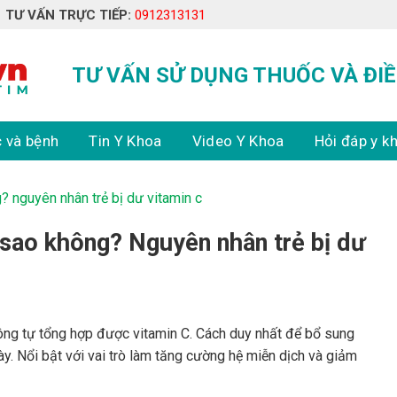
TƯ VẤN TRỰC TIẾP:
0912313131
TƯ VẤN SỬ DỤNG THUỐC VÀ ĐIỀ
 và bệnh
Tin Y Khoa
Video Y Khoa
Hỏi đáp y k
g? nguyên nhân trẻ bị dư vitamin c
 sao không? Nguyên nhân trẻ bị dư
hông tự tổng hợp được vitamin C. Cách duy nhất để bổ sung
ày. Nổi bật với vai trò làm tăng cường hệ miễn dịch và giảm