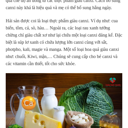
qua chế độ ăn uống từ các thực phẩm giàu canxi. Cách bổ sung
canxi này khá là hiệu quả và mẹ có thể bổ sung hằng ngày.
Hải sản được coi là loại thực phẩm giàu canxi. Ví dụ như: cua
biển, tôm, cá, sò, hàu… Ngoài ra, các loại rau xanh tưởng
chừng chỉ giàu chất xơ như lại chứa một loại canxi đáng kể. Đặc
biệt là súp lơ xanh có chứa lượng lớn canxi cùng với sắt,
photpho, kali, magie và manga. Một số loại hoa quả giàu canxi
như: chuối, Kiwi, mận,… Chúng sẽ cung cấp cho bé canxi và
các vitamin cần thiết, tốt cho sức khỏe.