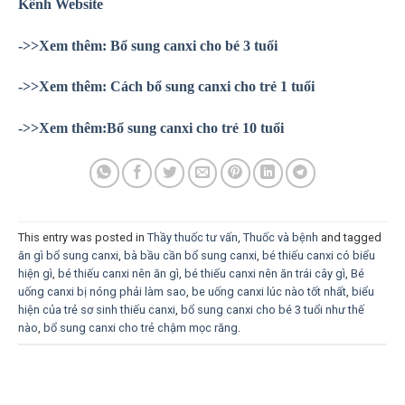
Kênh Website
->>Xem thêm:
Bổ sung canxi cho bé 3 tuổi
->>Xem thêm: Cách bổ sung canxi cho trẻ 1 tuổi
->>Xem thêm:Bổ sung canxi cho trẻ 10 tuổi
This entry was posted in
Thầy thuốc tư vấn
,
Thuốc và bệnh
and tagged
ăn gì bổ sung canxi
,
bà bầu cần bổ sung canxi
,
bé thiếu canxi có biểu
hiện gì
,
bé thiếu canxi nên ăn gì
,
bé thiếu canxi nên ăn trái cây gì
,
Bé
uống canxi bị nóng phải làm sao
,
be uống canxi lúc nào tốt nhất
,
biểu
hiện của trẻ sơ sinh thiếu canxi
,
bổ sung canxi cho bé 3 tuổi như thế
nào
,
bổ sung canxi cho trẻ chậm mọc răng
.