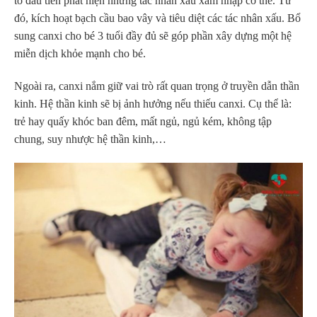
tố đầu tiên phát hiện những tác nhân xấu xâm nhập cơ thể. Từ
đó, kích hoạt bạch cầu bao vây và tiêu diệt các tác nhân xấu. Bổ
sung canxi cho bé 3 tuổi đầy đủ sẽ góp phần xây dựng một hệ
miễn dịch khỏe mạnh cho bé.
Ngoài ra, canxi nắm giữ vai trò rất quan trọng ở truyền dẫn thần
kinh. Hệ thần kinh sẽ bị ảnh hưởng nếu thiếu canxi. Cụ thể là:
trẻ hay quấy khóc ban đêm, mất ngủ, ngủ kém, không tập
chung, suy nhược hệ thần kinh,…