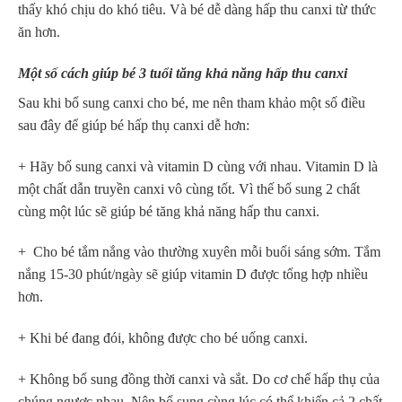
thấy khó chịu do khó tiêu. Và bé dễ dàng hấp thu canxi từ thức
ăn hơn.
Một số cách giúp bé 3 tuổi tăng khả năng hấp thu canxi
Sau khi
bổ sung canxi cho bé, me nên tham khảo một số điều
sau đây để giúp bé hấp thụ canxi dễ hơn:
+ Hãy bổ sung canxi và vitamin D cùng với nhau. Vitamin D là
một chất dẫn truyền canxi vô cùng tốt. Vì thế bổ sung 2 chất
cùng một lúc sẽ giúp bé tăng khả năng hấp thu canxi.
+ Cho bé tắm nắng vào thường xuyên mỗi buổi sáng sớm. Tắm
nắng 15-30 phút/ngày sẽ giúp vitamin D được tổng hợp nhiều
hơn.
+ Khi bé đang đói, không được cho bé uống canxi.
+ Không bổ sung đồng thời canxi và sắt. Do cơ chế hấp thụ của
chúng ngược nhau. Nên bổ sung cùng lúc có thể khiến cả 2 chất