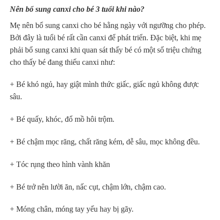
Nên bổ sung canxi cho bé 3 tuổi khi nào?
Mẹ nên bổ sung canxi cho bé hằng ngày với ngưỡng cho phép.
Bởi đây là tuổi bé rất cần canxi để phát triển. Đặc biệt, khi mẹ
phải bổ sung canxi khi quan sát thấy bé có một số triệu chứng
cho thấy bé đang thiếu canxi như:
+ Bé khó ngủ, hay giật mình thức giấc, giấc ngủ không được
sâu.
+ Bé quấy, khóc, đổ mồ hôi trộm.
+ Bé chậm mọc răng, chất răng kém, dễ sâu, mọc không đều.
+ Tóc rụng theo hình vành khăn
+ Bé trở nên lười ăn, nấc cụt, chậm lớn, chậm cao.
+ Móng chân, móng tay yếu hay bị gãy.