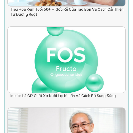
Tiêu Hóa Kém Tuổi 50+ — Gốc Rễ Của Táo Bón Và Cách Cải Thiện
Từ Đường Ruột
Insulin Là Gì? Chất Xơ Nuôi Lợi Khuẩn Và Cách Bổ Sung Đúng