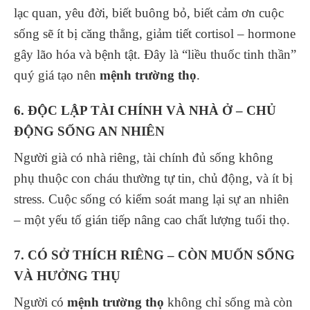
lạc quan, yêu đời, biết buông bỏ, biết cảm ơn cuộc
sống sẽ ít bị căng thẳng, giảm tiết cortisol – hormone
gây lão hóa và bệnh tật. Đây là “liều thuốc tinh thần”
quý giá tạo nên
mệnh trường thọ
.
6. ĐỘC LẬP TÀI CHÍNH VÀ NHÀ Ở – CHỦ
ĐỘNG SỐNG AN NHIÊN
Người già có nhà riêng, tài chính đủ sống không
phụ thuộc con cháu thường tự tin, chủ động, và ít bị
stress. Cuộc sống có kiểm soát mang lại sự an nhiên
– một yếu tố gián tiếp nâng cao chất lượng tuổi thọ.
7. CÓ SỞ THÍCH RIÊNG – CÒN MUỐN SỐNG
VÀ HƯỞNG THỤ
Người có
mệnh trường thọ
không chỉ sống mà còn