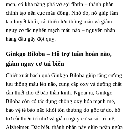
men, có khả năng phá vỡ sợi fibrin – thành phần
chính tạo nên cục máu đông. Nhờ đó, nó giúp làm
tan huyết khối, cải thiện lưu thông máu và giảm
nguy cơ tắc nghẽn mạch máu não – nguyên nhân
hàng đầu gây đột quỵ.
Ginkgo Biloba – Hỗ trợ tuần hoàn não,
giảm nguy cơ tai biến
Chiết xuất bạch quả Ginkgo Biloba giúp tăng cường
lưu thông máu lên não, cung cấp oxy và dưỡng chất
cần thiết cho tế bào thần kinh. Ngoài ra, Ginkgo
Biloba còn có tác dụng chống oxy hóa mạnh mẽ,
bảo vệ tế bào não khỏi tổn thương do gốc tự do, hỗ
trợ cải thiện trí nhớ và giảm nguy cơ sa sút trí tuệ,
Alzheimer. Đặc biệt, thành phần này giúp ngăn ngừa