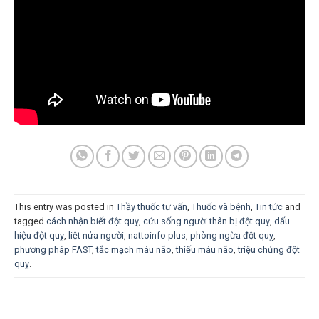
This entry was posted in
Thầy thuốc tư vấn
,
Thuốc và bệnh
,
Tin tức
and
tagged
cách nhận biết đột quỵ
,
cứu sống người thân bị đột quỵ
,
dấu
hiệu đột quỵ
,
liệt nửa người
,
nattoinfo plus
,
phòng ngừa đột quỵ
,
phương pháp FAST
,
tắc mạch máu não
,
thiếu máu não
,
triệu chứng đột
quỵ
.