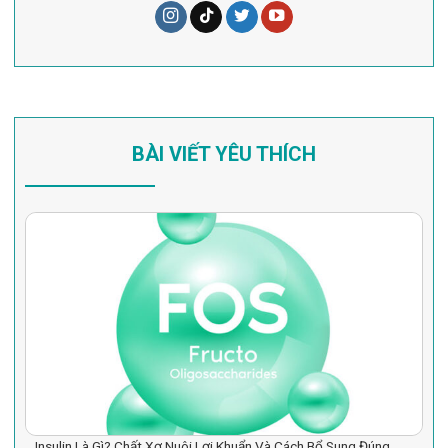
BÀI VIẾT YÊU THÍCH
Insulin Là Gì? Chất Xơ Nuôi Lợi Khuẩn Và Cách Bổ Sung Đúng