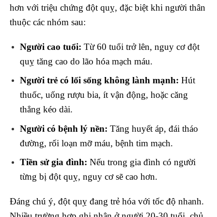
hơn với triệu chứng đột quỵ, đặc biệt khi người thân
thuộc các nhóm sau:
Người cao tuổi:
Từ 60 tuổi trở lên, nguy cơ đột
quỵ tăng cao do lão hóa mạch máu.
Người trẻ có lối sống không lành mạnh:
Hút
thuốc, uống rượu bia, ít vận động, hoặc căng
thẳng kéo dài.
Người có bệnh lý nền:
Tăng huyết áp, đái tháo
đường, rối loạn mỡ máu, bệnh tim mạch.
Tiền sử gia đình:
Nếu trong gia đình có người
từng bị đột quỵ, nguy cơ sẽ cao hơn.
Đáng chú ý, đột quỵ đang trẻ hóa với tốc độ nhanh.
Nhiều trường hợp ghi nhận ở người 20-30 tuổi, chủ