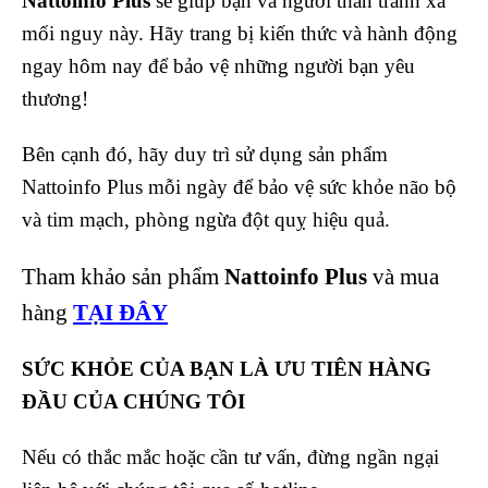
Nattoinfo Plus
sẽ giúp bạn và người thân tránh xa
mối nguy này. Hãy trang bị kiến thức và hành động
ngay hôm nay để bảo vệ những người bạn yêu
thương!
Bên cạnh đó, hãy duy trì sử dụng sản phẩm
Nattoinfo Plus mỗi ngày để bảo vệ sức khỏe não bộ
và tim mạch, phòng ngừa đột quỵ hiệu quả.
Tham khảo sản phẩm
Nattoinfo Plus
và mua
hàng
TẠI ĐÂY
SỨC KHỎE CỦA BẠN LÀ ƯU TIÊN HÀNG
ĐẦU CỦA CHÚNG TÔI
Nếu có thắc mắc hoặc cần tư vấn, đừng ngần ngại