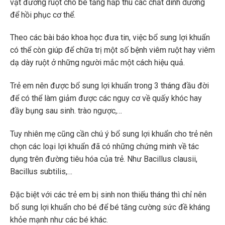
vật đường ruột cho bé tăng hấp thu các chất dinh dưỡng
để hồi phục cơ thể.
Theo các bài báo khoa học đưa tin, việc bổ sung lợi khuẩn
có thể còn giúp để chữa trị một số bệnh viêm ruột hay viêm
dạ dày ruột ở những người mắc một cách hiệu quả.
Trẻ em nên được bổ sung lợi khuẩn trong 3 tháng đầu đời
để có thể làm giảm được các nguy cơ về quấy khóc hay
đầy bụng sau sinh. trào ngược,…
Tuy nhiên mẹ cũng cần chú ý bổ sung lợi khuẩn cho trẻ nên
chọn các loại lợi khuẩn đã có những chứng minh về tác
dụng trên đường tiêu hóa của trẻ. Như Bacillus clausii,
Bacillus subtilis,…
Đặc biệt với các trẻ em bị sinh non thiếu tháng thì chỉ nên
bổ sung lợi khuẩn cho bé để bé tăng cường sức đề kháng
khỏe mạnh như các bé khác.