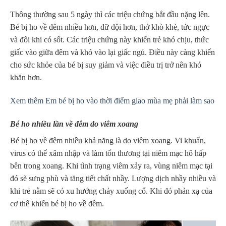
Thông thường sau 5 ngày thì các triệu chứng bắt đầu nặng lên.
Bé bị ho về đêm nhiều hơn, dữ dội hơn, thở khò khè, tức ngực
và đôi khi có sốt. Các triệu chứng này khiến trẻ khó chịu, thức
giấc vào giữa đêm và khó vào lại giấc ngủ. Điều này càng khiến
cho sức khỏe của bé bị suy giảm và việc điều trị trở nên khó
khăn hơn.
Xem thêm Em bé bị ho vào thời điểm giao mùa mẹ phải làm sao
Bé ho nhiều lần về đêm do viêm xoang
Bé bị ho về đêm nhiều khả năng là do viêm xoang. Vi khuẩn,
virus có thể xâm nhập và làm tổn thương tại niêm mạc hô hấp
bên trong xoang. Khi tình trạng viêm xảy ra, vùng niêm mạc tại
đó sẽ sưng phù và tăng tiết chất nhầy. Lượng dịch nhầy nhiều và
khi trẻ nằm sẽ có xu hướng chảy xuống cổ. Khi đó phản xạ của
cơ thể khiến bé bị ho về đêm.