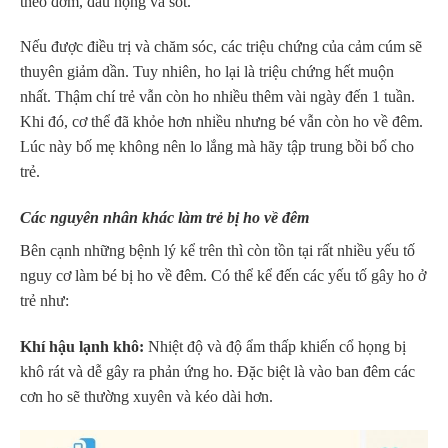
theo đờm, đau họng và sốt.
Nếu được điều trị và chăm sóc, các triệu chứng của cảm cúm sẽ
thuyên giảm dần. Tuy nhiên, ho lại là triệu chứng hết muộn
nhất. Thậm chí trẻ vẫn còn ho nhiều thêm vài ngày đến 1 tuần.
Khi đó, cơ thể đã khỏe hơn nhiều nhưng bé vẫn còn ho về đêm.
Lúc này bố mẹ không nên lo lắng mà hãy tập trung bồi bổ cho
trẻ.
Các nguyên nhân khác làm trẻ bị ho về đêm
Bên cạnh những bệnh lý kể trên thì còn tồn tại rất nhiều yếu tố
nguy cơ làm bé bị ho về đêm. Có thể kể đến các yếu tố gây ho ở
trẻ như:
Khí hậu lạnh khô:
Nhiệt độ và độ ẩm thấp khiến cổ họng bị
khô rát và dễ gây ra phản ứng ho. Đặc biệt là vào ban đêm các
cơn ho sẽ thường xuyên và kéo dài hơn.