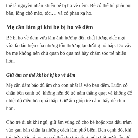
thể là nguyên nhân khiến bé bị ho về đêm. Bé có thể hít phải bụi
bẩn, lông chó mèo, tóc,… và có phản xạ ho.
Mẹ cần làm gì khi bé bị ho về đêm
Bé bị ho về đêm vừa làm ảnh hưởng đến chất lượng giấc ngủ
vừa là dấu hiệu của những tổn thương tại đường hô hấp. Do vậy
ba mẹ không nên chủ quan bỏ qua mà hãy chăm sóc trẻ nhiều
hơn.
Giữ ấm cơ thể khi bé bị ho về đêm
Mẹ cần đảm bảo đủ ấm cho con nhất là vào ban đêm. Luôn có
chăn bên cạnh trẻ, không nên để trẻ nằm thẳng quạt và không để
nhiệt độ điều hòa quá thấp. Giữ ấm giúp trẻ cảm thấy dễ chịu
hơn.
Cho trẻ đi tất khi ngủ, giữ ấm vùng cổ cho bé hoặc xoa dầu tràm
vào gan bàn chân là những cách làm phổ biến. Bên cạnh đó, khi
trẻ thức giấc vì ho, mẹ có thể cho trẻ uống một chút nước ấm để