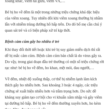
xoang khác, viêm tai giữa, viêm VA,…
Bé bị ho về đêm là một trong những triệu chứng khá đặc hiệu
của viêm xoang. Tuy nhiên đôi khi viêm xoang thường bị nhầm
lẫn với nhiễm trùng đường hô hấp trên. Do đó bố mẹ cần chú ý
quan sát trẻ và có biện pháp xử trí kịp thời.
Bệnh cảm cúm gây ho nhiều ở trẻ
Khi thay đổi thời tiết hoặc khi trẻ bị suy giảm miễn dịch thì rất
dễ bị mắc cảm cúm. Bệnh cảm cúm bản chất là do virus gây ra.
Do vậy, trong giai đoạn đầu trẻ thường có một số triệu chứng rời
rạc như: bé bị ho về đêm, ho khan, mệt mỏi, đau người,…
Về đêm, nhiệt độ xuống thấp, cơ thể bị nhiễm lạnh làm kích
thích gây ho nhiều hơn. Sau khoảng 3 hoặc 4 ngày, các triệu
chứng sẽ xuất hiện nhiều hơn và trầm trọng hơn. Do sức đề
kháng suy giảm tạo cơ hội cho vi khuẩn xâm nhập và gây viêm
tại đường hô hấp. Bé bị ho về đêm thường xuyên hơn, ho kèm