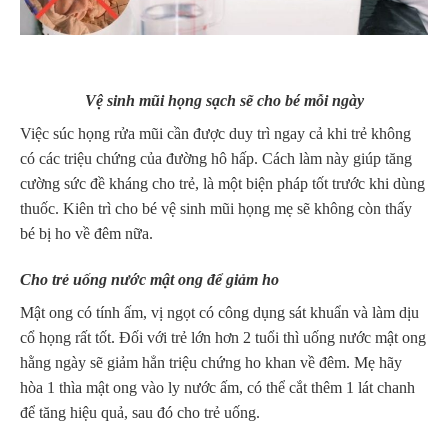
Vệ sinh mũi họng sạch sẽ cho bé mỗi ngày
Việc súc họng rửa mũi cần được duy trì ngay cả khi trẻ không
có các triệu chứng của đường hô hấp. Cách làm này giúp tăng
cường sức đề kháng cho trẻ, là một biện pháp tốt trước khi dùng
thuốc. Kiên trì cho bé vệ sinh mũi họng mẹ sẽ không còn thấy
bé bị ho về đêm nữa.
Cho trẻ uống nước mật ong để giảm ho
Mật ong có tính ấm, vị ngọt có công dụng sát khuẩn và làm dịu
cổ họng rất tốt. Đối với trẻ lớn hơn 2 tuổi thì uống nước mật ong
hằng ngày sẽ giảm hẳn triệu chứng ho khan về đêm. Mẹ hãy
hòa 1 thìa mật ong vào ly nước ấm, có thể cắt thêm 1 lát chanh
để tăng hiệu quả, sau đó cho trẻ uống.