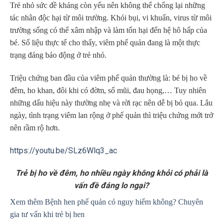
Trẻ nhỏ sức đề kháng còn yếu nên không thể chống lại những
tác nhân độc hại từ môi trường. Khói bụi, vi khuẩn, virus từ môi
trường sống có thể xâm nhập và làm tổn hại đến hệ hô hấp của
bé. Số liệu thực tế cho thấy, viêm phế quản đang là một thực
trạng đáng báo động ở trẻ nhỏ.
Triệu chứng ban đầu của viêm phế quản thường là: bé bị ho về
đêm, ho khan, đôi khi có đờm, sổ mũi, đau họng,… Tuy nhiên
những dấu hiệu này thường nhẹ và rời rạc nên dễ bị bỏ qua. Lâu
ngày, tình trạng viêm lan rộng ở phế quản thì triệu chứng mới trở
nên rầm rộ hơn.
https://youtu.be/SLz6Wlq3_ac
Trẻ bị ho về đêm, ho nhiều ngày không khỏi có phải là
vấn đề đáng lo ngại?
Xem thêm Bệnh hen phế quản có nguy hiểm không? Chuyên
gia tư vấn khi trẻ bị hen