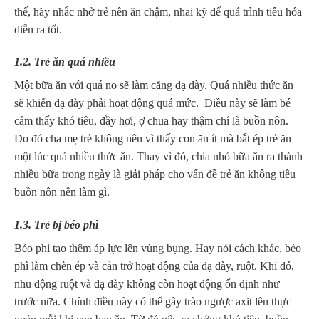
thế, hãy nhắc nhở trẻ nên ăn chậm, nhai kỹ để quá trình tiêu hóa
diễn ra tốt.
1.2. Trẻ ăn quá nhiều
Một bữa ăn với quá no sẽ làm căng dạ dày. Quá nhiều thức ăn
sẽ khiến dạ dày phải hoạt động quá mức. Điều này sẽ làm bé
cảm thấy khó tiêu, đầy hơi, ợ chua hay thậm chí là buồn nôn.
Do đó cha mẹ trẻ không nên vì thấy con ăn ít mà bắt ép trẻ ăn
một lúc quá nhiều thức ăn. Thay vì đó, chia nhỏ bữa ăn ra thành
nhiều bữa trong ngày là giải pháp cho vấn đề trẻ ăn không tiêu
buồn nôn nên làm gì.
1.3. Trẻ bị béo phì
Béo phì tạo thêm áp lực lên vùng bụng. Hay nói cách khác, béo
phì làm chèn ép và cản trở hoạt động của dạ dày, ruột. Khi đó,
nhu động ruột và dạ dày không còn hoạt động ổn định như
trước nữa. Chính điều này có thể gây trào ngược axit lên thực