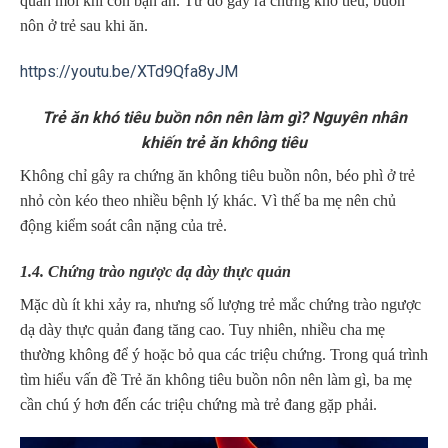
quản mỗi khi con bạn ăn. Từ đó gây ra chứng khó tiêu, buồn
nôn ở trẻ sau khi ăn.
https://youtu.be/XTd9Qfa8yJM
Trẻ ăn khó tiêu buồn nôn nên làm gì? Nguyên nhân
khiến trẻ ăn không tiêu
Không chỉ gây ra chứng ăn không tiêu buồn nôn, béo phì ở trẻ
nhỏ còn kéo theo nhiều bệnh lý khác. Vì thế ba mẹ nên chủ
động kiểm soát cân nặng của trẻ.
1.4. Chứng trào ngược dạ dày thực quản
Mặc dù ít khi xảy ra, nhưng số lượng trẻ mắc chứng trào ngược
dạ dày thực quản đang tăng cao. Tuy nhiên, nhiều cha mẹ
thường không để ý hoặc bỏ qua các triệu chứng. Trong quá trình
tìm hiểu vấn đề Trẻ ăn không tiêu buồn nôn nên làm gì, ba mẹ
cần chú ý hơn đến các triệu chứng mà trẻ đang gặp phải.