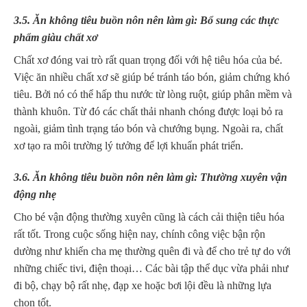
3.5. Ăn không tiêu buồn nôn nên làm gì: Bổ sung các thực
phẩm giàu chất xơ
Chất xơ đóng vai trò rất quan trọng đối với hệ tiêu hóa của bé.
Việc ăn nhiều chất xơ sẽ giúp bé tránh táo bón, giảm chứng khó
tiêu. Bởi nó có thể hấp thu nước từ lòng ruột, giúp phân mềm và
thành khuôn. Từ đó các chất thải nhanh chóng được loại bỏ ra
ngoài, giảm tình trạng táo bón và chướng bụng. Ngoài ra, chất
xơ tạo ra môi trường lý tưởng để lợi khuẩn phát triển.
3.6. Ăn không tiêu buồn nôn nên làm gì:
Thường xuyên vận
động nhẹ
Cho bé vận động thường xuyên cũng là cách cải thiện tiêu hóa
rất tốt.
Trong cuộc sống hiện nay, chính công việc bận rộn
dường như khiến cha mẹ thường quên đi và để cho trẻ tự do với
những chiếc tivi, điện thoại… Các bài tập thể dục vừa phải như
đi bộ, chạy bộ rất nhẹ, đạp xe hoặc bơi lội đều là những lựa
chọn tốt.