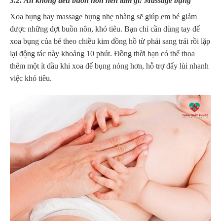
3.2. Ăn không tiêu buồn nôn nên làm gì: Massage bụng
Xoa bụng hay massage bụng nhẹ nhàng sẽ giúp em bé giảm
được những đợt buồn nôn, khó tiêu. Bạn chỉ cần dùng tay để
xoa bụng của bé theo chiều kim đồng hồ từ phải sang trái rồi lặp
lại động tác này khoảng 10 phút. Đồng thời bạn có thể thoa
thêm một ít dầu khi xoa để bụng nóng hơn, hỗ trợ đẩy lùi nhanh
việc khó tiêu.