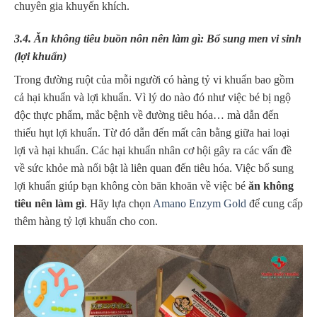
chuyên gia khuyến khích.
3.4. Ăn không tiêu buồn nôn nên làm gì: Bổ sung men vi sinh
(lợi khuẩn)
Trong đường ruột của mỗi người có hàng tỷ vi khuẩn bao gồm
cả hại khuẩn và lợi khuẩn. Vì lý do nào đó như việc bé bị ngộ
độc thực phẩm, mắc bệnh về đường tiêu hóa… mà dẫn đến
thiếu hụt lợi khuẩn. Từ đó dẫn đến mất cân bằng giữa hai loại
lợi và hại khuẩn. Các hại khuẩn nhân cơ hội gây ra các vấn đề
về sức khỏe mà nổi bật là liên quan đến tiêu hóa. V
iệc bổ sung
lợi khuẩn giúp bạn không còn băn khoăn về việc bé
ăn không
tiêu nên làm gì
. Hãy lựa chọn
Amano Enzym Gold
để cung cấp
thêm hàng tỷ lợi khuẩn cho con.