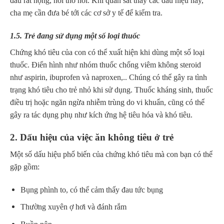
đau rát họng, hơi thở hôi. Khi quan sát thấy các dấu hiệu này,
cha mẹ cần đưa bé tới các cơ sở y tế để kiểm tra.
1.5. Trẻ đang sử dụng một số loại thuốc
Chứng khó tiêu của con có thể xuất hiện khi dùng một số loại
thuốc. Điển hình như nhóm thuốc chống viêm không steroid
như aspirin, ibuprofen và naproxen,.. Chúng có thể gây ra tình
trạng khó tiêu cho trẻ nhỏ khi sử dụng. Thuốc kháng sinh, thuốc
điều trị hoặc ngăn ngừa nhiễm trùng do vi khuẩn, cũng có thể
gây ra tác dụng phụ như kích ứng hệ tiêu hóa và khó tiêu.
2. Dấu hiệu của việc ăn không tiêu ở trẻ
Một số dấu hiệu phổ biến của chứng khó tiêu mà con bạn có thể
gặp gồm:
Bụng phình to, có thể cảm thấy đau tức bụng
Thường xuyên ợ hơi và đánh rắm