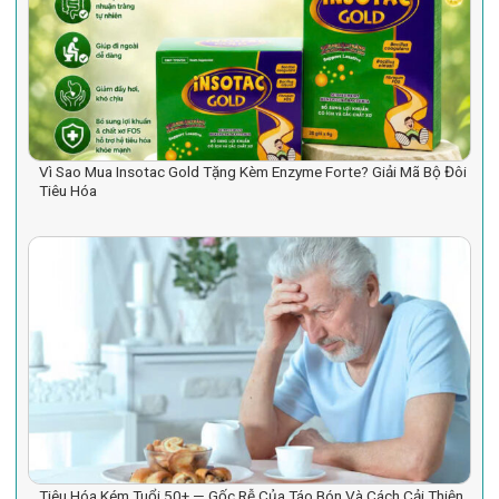
Vì Sao Mua Insotac Gold Tặng Kèm Enzyme Forte? Giải Mã Bộ Đôi
Tiêu Hóa
Tiêu Hóa Kém Tuổi 50+ — Gốc Rễ Của Táo Bón Và Cách Cải Thiện