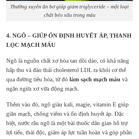
Thường xuyên ăn bơ giúp giảm triglyceride – một loại
chất béo xấu trong máu
4. NGÔ – GIÚP ỔN ĐỊNH HUYẾT ÁP, THANH
LỌC MẠCH MÁU
Ngô là nguồn chất xơ hòa tan dồi dào, có khả năng
hấp thu và đào thải cholesterol LDL ra khỏi cơ thể
qua đường tiêu hóa, từ đó
làm sạch mạch máu
và
ngăn ngừa xơ vữa động mạch.
Thêm vào đó, ngô giàu kali, magie, vitamin E giúp
giãn mạch, chống viêm và ổn định huyết áp. Đặc
biệt, nước râu ngô là một bài thuốc dân gian hỗ trợ
lợi tiểu, thải độc, giảm áp lực tuần hoàn và góp phần