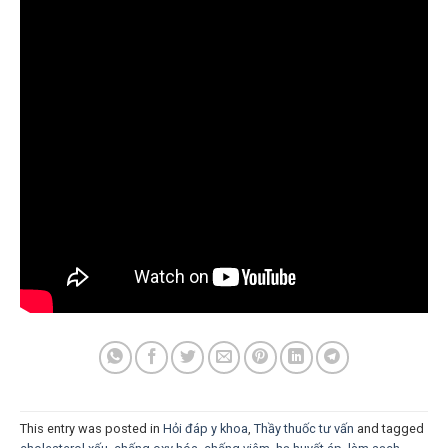
This entry was posted in
Hỏi đáp y khoa
,
Thầy thuốc tư vấn
and tagged