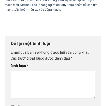
cholesterol xấu
,
chống oxy hóa
,
chống viêm
,
hạ huyết áp
,
làm sạch
mạch máu
,
Mỡ máu cao
,
phòng ngừa đột quỵ
,
thực phẩm tốt cho tim
mạch
,
tuần hoàn máu
,
xơ vữa động mạch
.
Để lại một bình luận
Email của bạn sẽ không được hiển thị công khai.
Các trường bắt buộc được đánh dấu
*
Bình luận
*