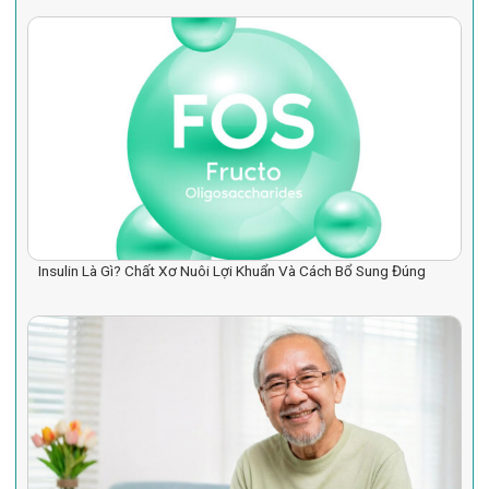
Insulin Là Gì? Chất Xơ Nuôi Lợi Khuẩn Và Cách Bổ Sung Đúng