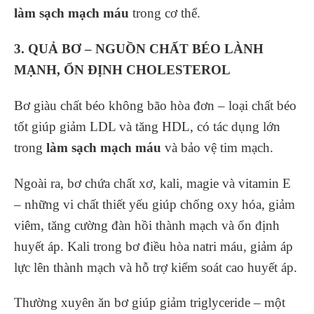
làm sạch mạch máu
trong cơ thể.
3. QUẢ BƠ – NGUỒN CHẤT BÉO LÀNH
MẠNH, ỔN ĐỊNH CHOLESTEROL
Bơ giàu chất béo không bão hòa đơn – loại chất béo
tốt giúp giảm LDL và tăng HDL, có tác dụng lớn
trong
làm sạch mạch máu
và bảo vệ tim mạch.
Ngoài ra, bơ chứa chất xơ, kali, magie và vitamin E
– những vi chất thiết yếu giúp chống oxy hóa, giảm
viêm, tăng cường đàn hồi thành mạch và ổn định
huyết áp. Kali trong bơ điều hòa natri máu, giảm áp
lực lên thành mạch và hỗ trợ kiểm soát cao huyết áp.
Thường xuyên ăn bơ giúp giảm triglyceride – một