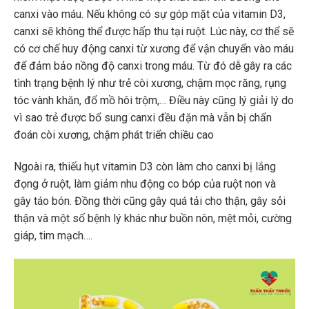
canxi vào máu. Nếu không có sự góp mặt của vitamin D3,
canxi sẽ không thể được hấp thu tại ruột. Lúc này, cơ thể sẽ
có cơ chế huy động canxi từ xương để vận chuyển vào máu
để đảm bảo nồng độ canxi trong máu. Từ đó dễ gây ra các
tình trạng bệnh lý như trẻ còi xương, chậm mọc răng, rụng
tóc vành khăn, đổ mồ hôi trộm,… Điều này cũng lý giải lý do
vì sao trẻ được bổ sung canxi đều đặn mà vẫn bị chẩn
đoán còi xương, chậm phát triển chiều cao
Ngoài ra, thiếu hụt vitamin D3 còn làm cho canxi bị lắng
đọng ở ruột, làm giảm nhu động co bóp của ruột non và
gây táo bón. Đồng thời cũng gây quá tải cho thận, gây sỏi
thận và một số bệnh lý khác như buồn nôn, mệt mỏi, cường
giáp, tim mạch….