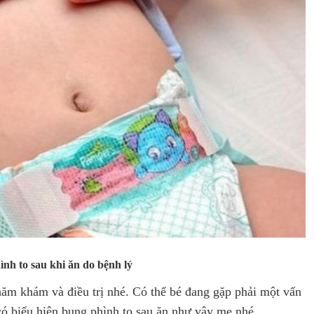
nh to sau khi ăn do bệnh lý
hăm khám và điều trị nhé. Có thể bé đang gặp phải một vấn
ó biểu hiện bụng phình to sau ăn như vậy mẹ nhé.