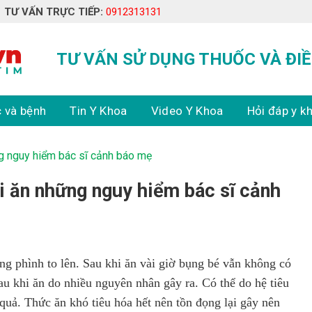
TƯ VẤN TRỰC TIẾP:
0912313131
TƯ VẤN SỬ DỤNG THUỐC VÀ ĐIỀ
 và bệnh
Tin Y Khoa
Video Y Khoa
Hỏi đáp y k
ng nguy hiểm bác sĩ cảnh báo mẹ
hi ăn những nguy hiểm bác sĩ cảnh
ng phình to lên. Sau khi ăn vài giờ bụng bé vẫn không có
au khi ăn do nhiều nguyên nhân gây ra. Có thể do hệ tiêu
quả. Thức ăn khó tiêu hóa hết nên tồn đọng lại gây nên