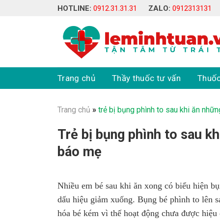
Skip
HOTLINE:
0912.31.31.31
ZALO:
0912313131
to
content
Trang chủ
Thầy thuốc tư vấn
Thuốc
Trang chủ
»
trẻ bị bụng phình to sau khi ăn nhữ
Trẻ bị bụng phình to sau k
báo mẹ
Nhiều em bé sau khi ăn xong có biểu hiện bụ
dấu hiệu giảm xuống. Bụng bé phình to lên s
hóa bé kém vì thế hoạt động chưa được hiệu 