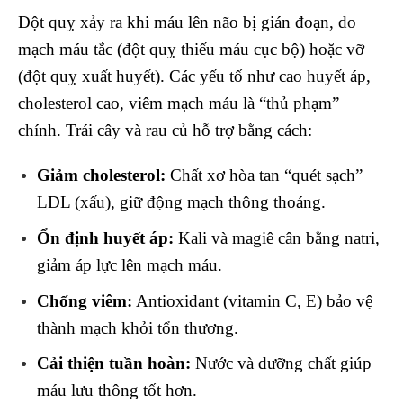
Đột quỵ xảy ra khi máu lên não bị gián đoạn, do
mạch máu tắc (đột quỵ thiếu máu cục bộ) hoặc vỡ
(đột quỵ xuất huyết). Các yếu tố như cao huyết áp,
cholesterol cao, viêm mạch máu là “thủ phạm”
chính. Trái cây và rau củ hỗ trợ bằng cách:
Giảm cholesterol:
Chất xơ hòa tan “quét sạch”
LDL (xấu), giữ động mạch thông thoáng.
Ổn định huyết áp:
Kali và magiê cân bằng natri,
giảm áp lực lên mạch máu.
Chống viêm:
Antioxidant (vitamin C, E) bảo vệ
thành mạch khỏi tổn thương.
Cải thiện tuần hoàn:
Nước và dưỡng chất giúp
máu lưu thông tốt hơn.