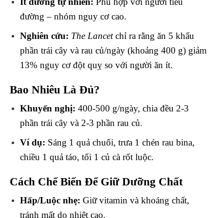
Ít đường tự nhiên:
Phù hợp với người tiểu
đường – nhóm nguy cơ cao.
Nghiên cứu:
The Lancet
chỉ ra rằng ăn 5 khẩu
phần trái cây và rau củ/ngày (khoảng 400 g) giảm
13% nguy cơ đột quỵ so với người ăn ít.
Bao Nhiêu Là Đủ?
Khuyến nghị:
400-500 g/ngày, chia đều 2-3
phần trái cây và 2-3 phần rau củ.
Ví dụ:
Sáng 1 quả chuối, trưa 1 chén rau bina,
chiều 1 quả táo, tối 1 củ cà rốt luộc.
Cách Chế Biến Để Giữ Dưỡng Chất
Hấp/Luộc nhẹ:
Giữ vitamin và khoáng chất,
tránh mất do nhiệt cao.