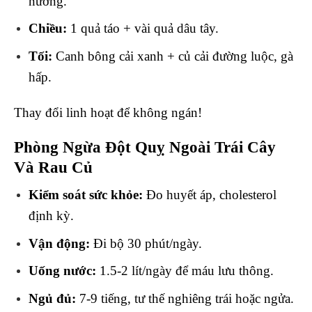
nướng.
Chiều:
1 quả táo + vài quả dâu tây.
Tối:
Canh bông cải xanh + củ cải đường luộc, gà
hấp.
Thay đổi linh hoạt để không ngán!
Phòng Ngừa Đột Quỵ Ngoài Trái Cây
Và Rau Củ
Kiểm soát sức khỏe:
Đo huyết áp, cholesterol
định kỳ.
Vận động:
Đi bộ 30 phút/ngày.
Uống nước:
1.5-2 lít/ngày để máu lưu thông.
Ngủ đủ:
7-9 tiếng, tư thế nghiêng trái hoặc ngửa.