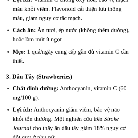
máu khỏi viêm. Flavonoid cải thiện lưu thông
máu, giảm nguy cơ tắc mạch.
Cách ăn:
Ăn tươi, ép nước (không thêm đường),
hoặc làm mứt ít ngọt.
Mẹo:
1 quả/ngày cung cấp gần đủ vitamin C cần
thiết.
3. Dâu Tây (Strawberries)
Chất dinh dưỡng:
Anthocyanin, vitamin C (60
mg/100 g).
Lợi ích:
Anthocyanin giảm viêm, bảo vệ não
khỏi tổn thương. Một nghiên cứu trên
Stroke
Journal
cho thấy ăn dâu tây giảm 18% nguy cơ
đột quỵ ở phụ nữ.