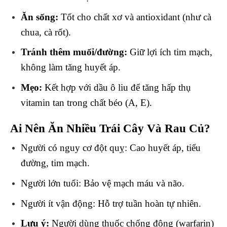
Ăn sống:
Tốt cho chất xơ và antioxidant (như cà
chua, cà rốt).
Tránh thêm muối/đường:
Giữ lợi ích tim mạch,
không làm tăng huyết áp.
Mẹo:
Kết hợp với dầu ô liu để tăng hấp thụ
vitamin tan trong chất béo (A, E).
Ai Nên Ăn Nhiều Trái Cây Và Rau Củ?
Người có nguy cơ đột quỵ: Cao huyết áp, tiểu
đường, tim mạch.
Người lớn tuổi: Bảo vệ mạch máu và não.
Người ít vận động: Hỗ trợ tuần hoàn tự nhiên.
Lưu ý:
Người dùng thuốc chống đông (warfarin)