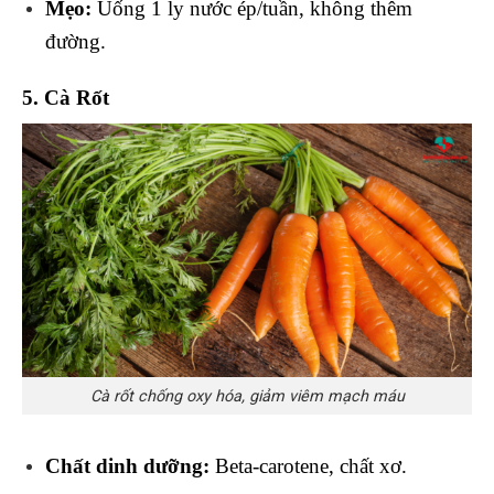
Mẹo:
Uống 1 ly nước ép/tuần, không thêm
đường.
5. Cà Rốt
Cà rốt chống oxy hóa, giảm viêm mạch máu
Chất dinh dưỡng:
Beta-carotene, chất xơ.