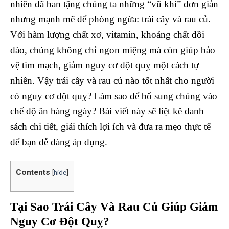
nhiên đã ban tặng chúng ta những “vũ khí” đơn giản
nhưng mạnh mẽ để phòng ngừa: trái cây và rau củ.
Với hàm lượng chất xơ, vitamin, khoáng chất dồi
dào, chúng không chỉ ngon miệng mà còn giúp bảo
vệ tim mạch, giảm nguy cơ đột quỵ một cách tự
nhiên. Vậy trái cây và rau củ nào tốt nhất cho người
có nguy cơ đột quỵ? Làm sao để bổ sung chúng vào
chế độ ăn hàng ngày? Bài viết này sẽ liệt kê danh
sách chi tiết, giải thích lợi ích và đưa ra mẹo thực tế
để bạn dễ dàng áp dụng.
Contents
[
hide
]
Tại Sao Trái Cây Và Rau Củ Giúp Giảm
Nguy Cơ Đột Quỵ?