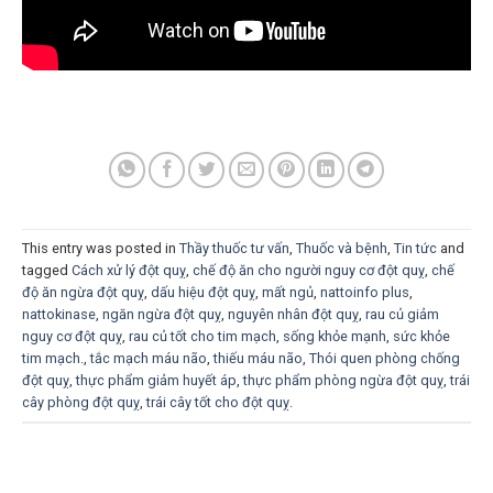
This entry was posted in
Thầy thuốc tư vấn
,
Thuốc và bệnh
,
Tin tức
and
tagged
Cách xử lý đột quỵ
,
chế độ ăn cho người nguy cơ đột quỵ
,
chế
độ ăn ngừa đột quỵ
,
dấu hiệu đột quỵ
,
mất ngủ
,
nattoinfo plus
,
nattokinase
,
ngăn ngừa đột quỵ
,
nguyên nhân đột quỵ
,
rau củ giảm
nguy cơ đột quỵ
,
rau củ tốt cho tim mạch
,
sống khỏe mạnh
,
sức khỏe
tim mạch.
,
tắc mạch máu não
,
thiếu máu não
,
Thói quen phòng chống
đột quỵ
,
thực phẩm giảm huyết áp
,
thực phẩm phòng ngừa đột quỵ
,
trái
cây phòng đột quỵ
,
trái cây tốt cho đột quỵ
.