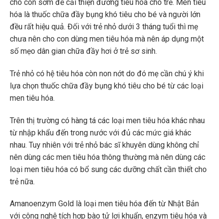
cho con sớm để cải thiện đường tiêu hóa cho trẻ. Men tiêu
hóa là thuốc chữa đầy bụng khó tiêu cho bé và người lớn
đều rất hiệu quả. Đối với trẻ nhỏ dưới 3 tháng tuổi thì mẹ
chưa nên cho con dùng men tiêu hóa mà nên áp dụng một
số mẹo dân gian chữa đầy hơi ở trẻ sơ sinh.
Trẻ nhỏ có hệ tiêu hóa còn non nớt do đó mẹ cần chú ý khi
lựa chọn thuốc chữa đầy bụng khó tiêu cho bé từ các loại
men tiêu hóa.
Trên thị trường có hàng tá các loại men tiêu hóa khác nhau
từ nhập khẩu đến trong nước với đủ các mức giá khác
nhau. Tuy nhiên với trẻ nhỏ bác sĩ khuyên dùng không chỉ
nên dùng các men tiêu hóa thông thường mà nên dùng các
loại men tiêu hóa có bổ sung các dưỡng chất cần thiết cho
trẻ nữa.
Amanoenzym Gold là loại men tiêu hóa đến từ Nhật Bản
với công nghệ tích hợp bào tử lợi khuẩn, enzym tiêu hóa và