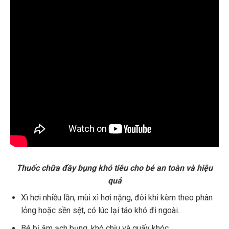
Thuốc chữa đầy bụng khó tiêu cho bé an toàn và hiệu
quả
Xì hơi nhiều lần, mùi xì hơi nặng, đôi khi kèm theo phân
lỏng hoặc sền sệt, có lúc lại táo khó đi ngoài.
Bé bị ậm ạch bụng, khó chịu và quấy khóc