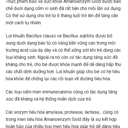
Thực phẩm bảo vệ sức khỏe Amanoenzym Gold được bào
chế dưới dạng cốm vi sinh đã rất tiện cho mỗi lần sử dụng.
Có thể sử dụng cho trẻ từ 6 tháng tuổi trẻ lên để tăng cân
một cách tự nhiên.
Lợi khuẩn Bacillus clausii và Bacillus subtilis được bổ
sung dưới dạng bào tử có năng bền vững cao trong môi
trường acid của dạ dày và có thể sống sót khi trẻ dùng các
loại kháng sinh. Ngoài ra nó còn có tác dụng tăng sức đề
kháng cho trẻ, cho bé được khỏe mạnh để dễ dàng hấp thu
các chất dinh dưỡng hơn. Lợi khuẩn giúp cho bé có hệ tiêu
hóa khỏe để chống lại các rối loạn về đường tiêu hóa.
Các loại nấm men immunecanmix cũng có tác dụng tăng
sức đề kháng và hệ thống miễn dịch của trẻ.
Các enzym tiêu hóa amylase, protease, lactase,…cũng có
trong men tiêu hóa Amanoenzym Gold đây là sự kết hợp
hoàn hảo của nhiều loại men tiêu hóa giúp trẻ dễ dàng tiêu