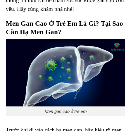
thông tin hữu ích để chăm sóc sức khỏe gan cho con
yêu. Hãy cùng khám phá nhé!
Men Gan Cao Ở Trẻ Em Là Gì? Tại Sao
Cần Hạ Men Gan?
Men gan cao ở trẻ em
Trước khi đi vào cách hạ men gan, hãy hiểu rõ men