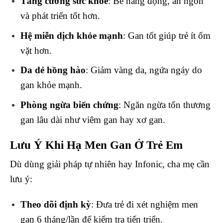
Tăng cường sức khỏe
: Bé năng động, ăn ngon
và phát triển tốt hơn.
Hệ miễn dịch khỏe mạnh
: Gan tốt giúp trẻ ít ốm
vặt hơn.
Da dẻ hồng hào
: Giảm vàng da, ngứa ngáy do
gan khỏe mạnh.
Phòng ngừa biến chứng
: Ngăn ngừa tổn thương
gan lâu dài như viêm gan hay xơ gan.
Lưu Ý Khi Hạ Men Gan Ở Trẻ Em
Dù dùng giải pháp tự nhiên hay Infonic, cha mẹ cần
lưu ý:
Theo dõi định kỳ
: Đưa trẻ đi xét nghiệm men
gan 6 tháng/lần để kiểm tra tiến triển.