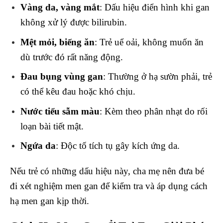
Vàng da, vàng mắt
: Dấu hiệu điển hình khi gan
không xử lý được bilirubin.
Mệt mỏi, biếng ăn
: Trẻ uể oải, không muốn ăn
dù trước đó rất năng động.
Đau bụng vùng gan
: Thường ở hạ sườn phải, trẻ
có thể kêu đau hoặc khó chịu.
Nước tiểu sẫm màu
: Kèm theo phân nhạt do rối
loạn bài tiết mật.
Ngứa da
: Độc tố tích tụ gây kích ứng da.
Nếu trẻ có những dấu hiệu này, cha mẹ nên đưa bé
đi xét nghiệm men gan để kiểm tra và áp dụng cách
hạ men gan kịp thời.