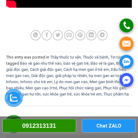
This entry was posted in
Thầy thuốc tư vấn
,
Thuốc và bệnh
,
Tin tức
and
tagged
Bảo vệ gan như thế nào
,
bảo vệ gan trẻ
,
Bảo vệ lá gan
,
Bổ gan
giải độc gan
,
Cách giải độc gan
,
Cách hạ men gan ở trẻ em
,
Dấu hiệu
men gan cao
,
Giải độc gan
,
giải pháp tự nhiên
,
hạ men gan an toàn
,
Infonic
,
Infonic cho trẻ em
,
Lý do men gan cao
,
Men gan bình thường
bao nhiêu
,
Men gan cao ở trẻ
,
Phục hồi chức năng gan
,
Phục hồi gan
,
Phục hồi gan hư tổn
,
sức khỏe gan trẻ
,
sức khỏe trẻ em
,
Thực phẩm hạ
men gan
.
0912313131
Chat ZALO