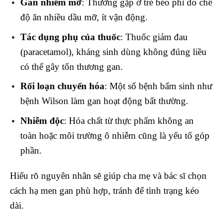
Gan nhiễm mỡ
: Thường gặp ở trẻ béo phì do chế
độ ăn nhiều dầu mỡ, ít vận động.
Tác dụng phụ của thuốc
: Thuốc giảm đau
(paracetamol), kháng sinh dùng không đúng liều
có thể gây tổn thương gan.
Rối loạn chuyển hóa
: Một số bệnh bẩm sinh như
bệnh Wilson làm gan hoạt động bất thường.
Nhiễm độc
: Hóa chất từ thực phẩm không an
toàn hoặc môi trường ô nhiễm cũng là yếu tố góp
phần.
Hiểu rõ nguyên nhân sẽ giúp cha mẹ và bác sĩ chọn
cách hạ men gan phù hợp, tránh để tình trạng kéo
dài.