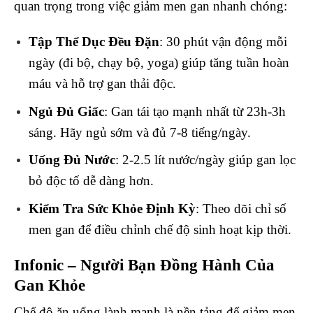
quan trọng trong việc giảm men gan nhanh chóng:
Tập Thể Dục Đều Đặn
: 30 phút vận động mỗi
ngày (đi bộ, chạy bộ, yoga) giúp tăng tuần hoàn
máu và hỗ trợ gan thải độc.
Ngủ Đủ Giấc
: Gan tái tạo mạnh nhất từ 23h-3h
sáng. Hãy ngủ sớm và đủ 7-8 tiếng/ngày.
Uống Đủ Nước
: 2-2.5 lít nước/ngày giúp gan lọc
bỏ độc tố dễ dàng hơn.
Kiểm Tra Sức Khỏe Định Kỳ
: Theo dõi chỉ số
men gan để điều chỉnh chế độ sinh hoạt kịp thời.
Infonic – Người Bạn Đồng Hành Của
Gan Khỏe
Chế độ ăn uống lành mạnh là nền tảng để giảm men