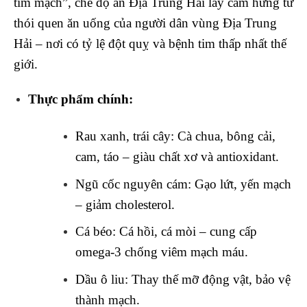
tim mạch”, chế độ ăn Địa Trung Hải lấy cảm hứng từ
thói quen ăn uống của người dân vùng Địa Trung
Hải – nơi có tỷ lệ đột quỵ và bệnh tim thấp nhất thế
giới.
Thực phẩm chính:
Rau xanh, trái cây: Cà chua, bông cải,
cam, táo – giàu chất xơ và antioxidant.
Ngũ cốc nguyên cám: Gạo lứt, yến mạch
– giảm cholesterol.
Cá béo: Cá hồi, cá mòi – cung cấp
omega-3 chống viêm mạch máu.
Dầu ô liu: Thay thế mỡ động vật, bảo vệ
thành mạch.