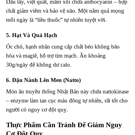
Dâu tây, việt quất, mâm xôi chứa anthocyanin – hợp
chất giảm viêm và bảo vệ não. Một nắm quả mọng
mỗi ngày là “liều thuốc” tự nhiên tuyệt vời.
5. Hạt Và Quả Hạch
Óc chó, hạnh nhân cung cấp chất béo không bão
hòa và magiê, hỗ trợ tim mạch. Ăn khoảng
30g/ngày để không dư calo.
6. Đậu Nành Lên Men (Natto)
Món ăn truyền thống Nhật Bản này chứa nattokinase
– enzyme làm tan cục máu đông tự nhiên, rất tốt cho
người có nguy cơ đột quỵ.
Thực Phẩm Cần Tránh Để Giảm Nguy
Cơ Đột Quỵ