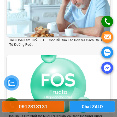
Tiêu Hóa Kém Tuổi 50+ — Gốc Rễ Của Táo Bón Và Cách Cải Thiện
Từ Đường Ruột
0912313131
Chat ZALO
Insulin Là Gì? Chất Xơ Nuôi Lợi Khuẩn Và Cách Bổ Sung Đúng