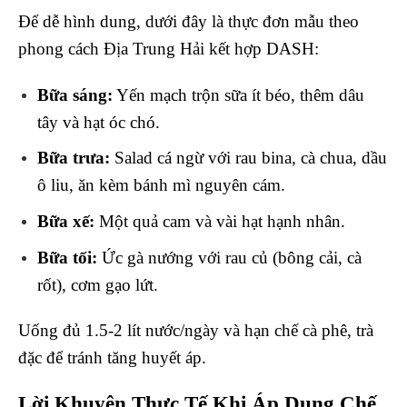
Để dễ hình dung, dưới đây là thực đơn mẫu theo
phong cách Địa Trung Hải kết hợp DASH:
Bữa sáng:
Yến mạch trộn sữa ít béo, thêm dâu
tây và hạt óc chó.
Bữa trưa:
Salad cá ngừ với rau bina, cà chua, dầu
ô liu, ăn kèm bánh mì nguyên cám.
Bữa xế:
Một quả cam và vài hạt hạnh nhân.
Bữa tối:
Ức gà nướng với rau củ (bông cải, cà
rốt), cơm gạo lứt.
Uống đủ 1.5-2 lít nước/ngày và hạn chế cà phê, trà
đặc để tránh tăng huyết áp.
Lời Khuyên Thực Tế Khi Áp Dụng Chế