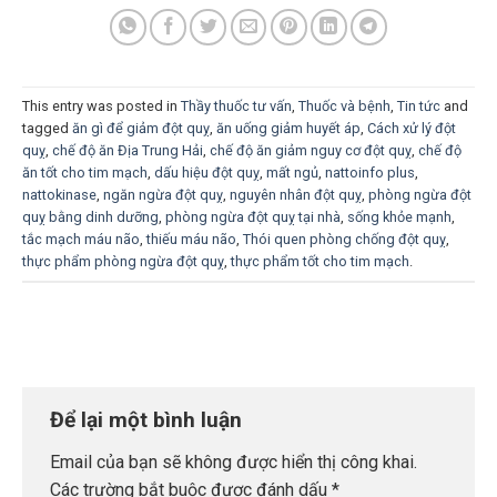
This entry was posted in
Thầy thuốc tư vấn
,
Thuốc và bệnh
,
Tin tức
and
tagged
ăn gì để giảm đột quỵ
,
ăn uống giảm huyết áp
,
Cách xử lý đột
quỵ
,
chế độ ăn Địa Trung Hải
,
chế độ ăn giảm nguy cơ đột quỵ
,
chế độ
ăn tốt cho tim mạch
,
dấu hiệu đột quỵ
,
mất ngủ
,
nattoinfo plus
,
nattokinase
,
ngăn ngừa đột quỵ
,
nguyên nhân đột quỵ
,
phòng ngừa đột
quỵ bằng dinh dưỡng
,
phòng ngừa đột quỵ tại nhà
,
sống khỏe mạnh
,
tắc mạch máu não
,
thiếu máu não
,
Thói quen phòng chống đột quỵ
,
thực phẩm phòng ngừa đột quỵ
,
thực phẩm tốt cho tim mạch
.
Để lại một bình luận
Email của bạn sẽ không được hiển thị công khai.
Các trường bắt buộc được đánh dấu
*