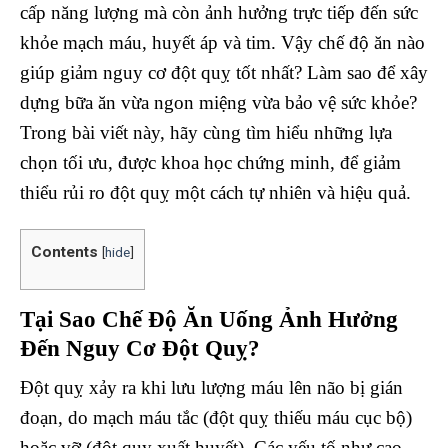
cấp năng lượng mà còn ảnh hưởng trực tiếp đến sức
khỏe mạch máu, huyết áp và tim. Vậy chế độ ăn nào
giúp giảm nguy cơ đột quỵ tốt nhất? Làm sao để xây
dựng bữa ăn vừa ngon miệng vừa bảo vệ sức khỏe?
Trong bài viết này, hãy cùng tìm hiểu những lựa
chọn tối ưu, được khoa học chứng minh, để giảm
thiểu rủi ro đột quỵ một cách tự nhiên và hiệu quả.
Contents
[
hide
]
Tại Sao Chế Độ Ăn Uống Ảnh Hưởng
Đến Nguy Cơ Đột Quỵ?
Đột quỵ xảy ra khi lưu lượng máu lên não bị gián
đoạn, do mạch máu tắc (đột quỵ thiếu máu cục bộ)
hoặc vỡ (đột quỵ xuất huyết). Các yếu tố như cao