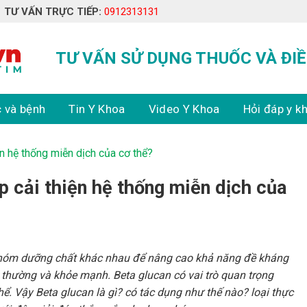
TƯ VẤN TRỰC TIẾP:
0912313131
TƯ VẤN SỬ DỤNG THUỐC VÀ ĐIỀ
 và bệnh
Tin Y Khoa
Video Y Khoa
Hỏi đáp y k
ện hệ thống miễn dịch của cơ thể?
p cải thiện hệ thống miễn dịch của
nhóm dưỡng chất khác nhau để nâng cao khả năng đề kháng
thường và khỏe mạnh. Beta glucan có vai trò quan trọng
hể. Vậy Beta glucan là gì? có tác dụng như thế nào? loại thực