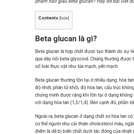
phẩm nào giàu beta glucan? Hãy để bài viết d
Contents
[
hide
]
Beta glucan là gì?
Beta glucan là hợp chất được tạo thành do sự l
qua dây nối beta glycosid. Chúng thường được tì
số loài thực vật như lúa mạch, yến mạch
Beta glucan thường tồn tại ở nhiều dạng: hòa tan
độ nhớt, phân tử khối, độ hòa tan, cấu trúc khôn
chứng minh được rằng khi tồn tại ở dạng không h
với dạng hòa tan (1,3/1,4). Bên cạnh đó, phần lớ
Ngoài ra, beta glucan ở dạng chất xơ hòa tan có
cơ thể người như cải thiện cholesterol máu, ng
điểm là dễ bị biến chất dưới tác động của nhiệt