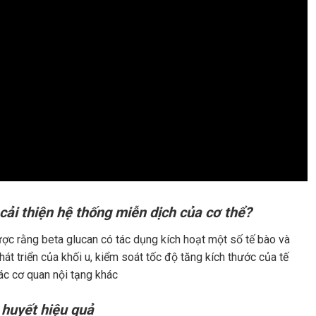
cải thiện hệ thống miễn dịch của cơ thể?
c rằng beta glucan có tác dụng kích hoạt một số tế bào và
hát triển của khối u, kiểm soát tốc độ tăng kích thước của tế
ác cơ quan nội tạng khác
 huyết hiệu quả