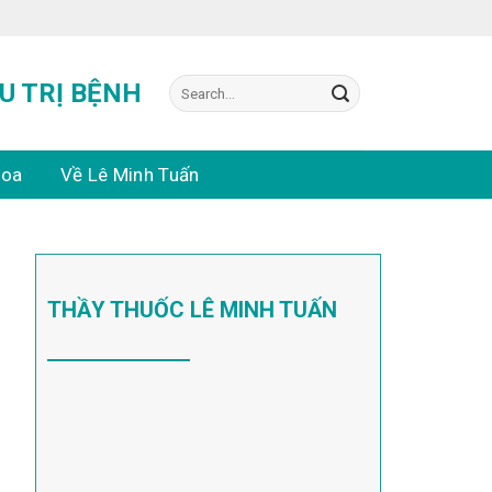
Search
U TRỊ BỆNH
for:
hoa
Về Lê Minh Tuấn
THẦY THUỐC LÊ MINH TUẤN