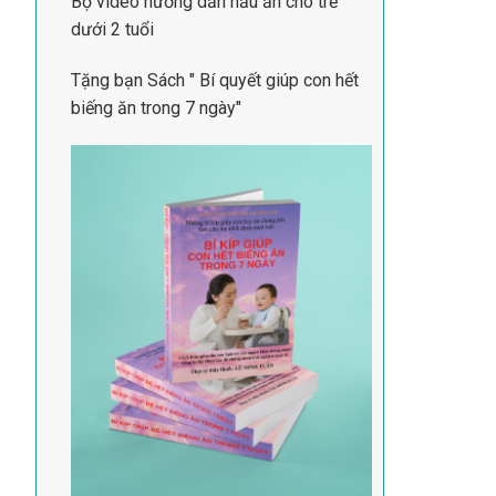
Bộ video hướng dẫn nấu ăn cho trẻ
dưới 2 tuổi
Tặng bạn Sách " Bí quyết giúp con hết
biếng ăn trong 7 ngày"