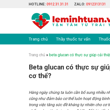
Skip
HOTLINE:
0912.31.31.31
ZALO:
0912313131
to
content
Trang chủ
Thầy thuốc tư vấn
Thuốc
Trang chủ
»
beta glucan có thực sự giúp cải thi
Beta glucan có thực sự giú
cơ thể?
Hàng ngày chúng ta luôn cần bổ sung nhiều 
cũng như đảm bảo cơ thể luôn hoạt động bình 
trong việc tăng sức đề kháng tự nhiên cho cơ t