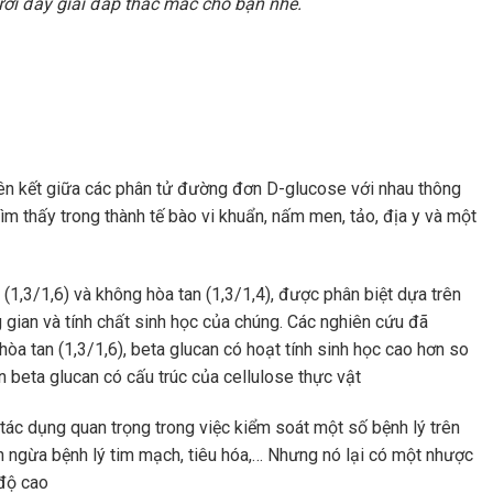
ưới đây giải đáp thắc mắc cho bạn nhé.
iên kết giữa các phân tử đường đơn D-glucose với nhau thông
m thấy trong thành tế bào vi khuẩn, nấm men, tảo, địa y và một
 (1,3/1,6) và không hòa tan (1,3/1,4), được phân biệt dựa trên
g gian và tính chất sinh học của chúng. Các nghiên cứu đã
òa tan (1,3/1,6), beta glucan có hoạt tính sinh học cao hơn so
n beta glucan có cấu trúc của cellulose thực vật
 tác dụng quan trọng trong việc kiểm soát một số bệnh lý trên
ăn ngừa bệnh lý tim mạch, tiêu hóa,… Nhưng nó lại có một nhược
 độ cao