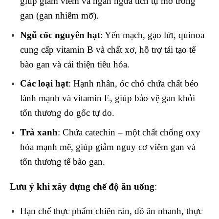
giúp giảm viêm và ngăn ngừa tích tụ mỡ trong
gan (gan nhiễm mỡ).
Ngũ cốc nguyên hạt
: Yến mạch, gạo lứt, quinoa
cung cấp vitamin B và chất xơ, hỗ trợ tái tạo tế
bào gan và cải thiện tiêu hóa.
Các loại hạt
: Hạnh nhân, óc chó chứa chất béo
lành mạnh và vitamin E, giúp bảo vệ gan khỏi
tổn thương do gốc tự do.
Trà xanh
: Chứa catechin – một chất chống oxy
hóa mạnh mẽ, giúp giảm nguy cơ viêm gan và
tổn thương tế bào gan.
Lưu ý khi xây dựng chế độ ăn uống
:
Hạn chế thực phẩm chiên rán, đồ ăn nhanh, thực