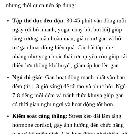
những thói quen nên áp dụng:
Tập thể dục đều đặn
: 30-45 phút vận động mỗi
ngày (đi bộ nhanh, yoga, chạy bộ, bơi lội) giúp
tăng cường tuần hoàn máu, giảm mỡ gan và hỗ
trợ gan hoạt động hiệu quả. Các bài tập nhẹ
nhàng như yoga hoặc thái cực quyền còn giúp cải
thiện lưu thông khí huyết, giảm áp lực lên gan.
Ngủ đủ giấc
: Gan hoạt động mạnh nhất vào ban
đêm (từ 1-3 giờ sáng) để tái tạo và phục hồi. Ngủ
7-8 tiếng mỗi đêm và tránh thức khuya giúp gan
có thời gian nghỉ ngơi và hoạt động tốt hơn.
Kiểm soát căng thẳng
: Stress kéo dài làm tăng
hormone cortisol, gây ảnh hưởng đến chức năng
gan và hệ miễn dịch. Các hoạt động như thiền, hít