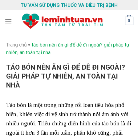
Skip
TƯ VẤN SỬ DỤNG THUỐC VÀ ĐIỀU TRỊ BỆNH
to
content
0
Trang chủ
»
táo bón nên ăn gì để dễ đi ngoài? giải pháp tự
nhiên, an toàn tại nhà
TÁO BÓN NÊN ĂN GÌ ĐỂ DỄ ĐI NGOÀI?
GIẢI PHÁP TỰ NHIÊN, AN TOÀN TẠI
NHÀ
Táo bón là một trong những rối loạn tiêu hóa phổ
biến, khiến việc đi vệ sinh trở thành nỗi ám ảnh với
nhiều người. Triệu chứng điển hình của táo bón là đi
ngoài ít hơn 3 lần mỗi tuần, phân khô cứng, phải