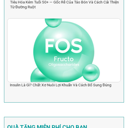
Tiêu Hóa Kém Tuổi 50+ — Gốc Rễ Của Táo Bón Và Cách Cải Thiện
Từ Đường Ruột
Insulin Là Gì? Chất Xơ Nuôi Lợi Khuẩn Và Cách Bổ Sung Đúng
QUÀ TẶNG MIỄN PHÍ CHO BẠN