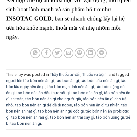
Kết hợp chế độ ăn khoa học với vận động, thói quen
sinh hoạt lành mạnh và sản phẩm hỗ trợ như
INSOTAC GOLD
, bạn sẽ nhanh chóng lấy lại hệ
tiêu hóa khỏe mạnh, thoải mái và nhẹ nhõm mỗi
ngày.
This entry was posted in
Thầy thuốc tư vấn
,
Thuốc và bệnh
and tagged
người lớn táo bón nên ăn gì
,
táo bón ăn gì
,
táo bón cấp nên ăn gì
,
táo
bón lâu ngày nên ăn gì
,
táo bón mạn tính nên ăn gì
,
táo bón nặng nên
ăn gì
,
táo bón nên ăn dầu thực vật gì
,
táo bón nên ăn gì
,
táo bón nên ăn
gì an toàn
,
táo bón nên ăn gì cho người già
,
táo bón nên ăn gì cho trẻ
nhỏ.
,
táo bón nên ăn gì để dễ đi ngoài
,
táo bón nên ăn gì tự nhiên
,
táo
bón nên ăn hạt gì
,
táo bón nên ăn ngũ cốc gì
,
táo bón nên ăn probiotic
gì
,
táo bón nên ăn rau gì
,
táo bón nên ăn trái cây gì
,
táo bón uống gì
,
trẻ
bị táo bón nên ăn gì
.