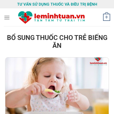
Skip
TƯ VẤN SỬ DỤNG THUỐC VÀ ĐIỀU TRỊ BỆNH
to
content
0
BỔ SUNG THUỐC CHO TRẺ BIẾNG
ĂN