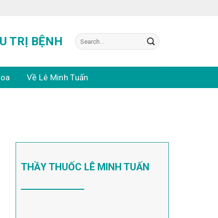
Search
U TRỊ BỆNH
for:
hoa
Về Lê Minh Tuấn
THẦY THUỐC LÊ MINH TUẤN