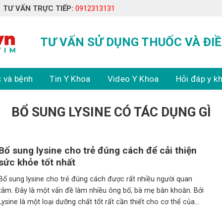
TƯ VẤN TRỰC TIẾP:
0912313131
TƯ VẤN SỬ DỤNG THUỐC VÀ ĐIỀ
 và bệnh
Tin Y Khoa
Video Y Khoa
Hỏi đáp y k
BỔ SUNG LYSINE CÓ TÁC DỤNG GÌ
Bổ sung lysine cho trẻ đúng cách để cải thiện
sức khỏe tốt nhất
Bổ sung lysine cho trẻ đúng cách được rất nhiều người quan
tâm. Đây là một vấn đề làm nhiều ông bố, bà mẹ băn khoăn. Bởi
Lysine là một loại dưỡng chất tốt rất cần thiết cho cơ thể của
bé. Bé sẽ không thể phát triển đều nếu thiếu chất này. Hơn hết,