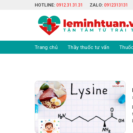
Skip
HOTLINE:
0912.31.31.31
ZALO:
0912313131
to
content
Trang chủ
Thầy thuốc tư vấn
Thuốc