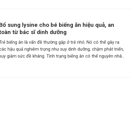
Bổ sung lysine cho bé biếng ăn hiệu quả, an
toàn từ bác sĩ dinh dưỡng
Trẻ biếng ăn là vấn đề thường gặp ở trẻ nhỏ. Nó có thể gây ra
các hậu quả nghiêm trọng như suy dinh dưỡng, chậm phát triển,
suy giảm sức đề kháng. Tình trạng biếng ăn có thể nguyên nhân
dẫn đến thiếu vi chất trầm trọng. Do đó trẻ nên được bổ sung