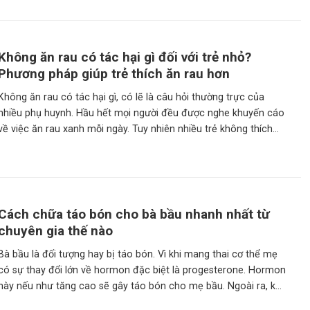
Không ăn rau có tác hại gì đối với trẻ nhỏ?
Phương pháp giúp trẻ thích ăn rau hơn
Không ăn rau có tác hại gì, có lẽ là câu hỏi thường trực của
nhiều phụ huynh. Hầu hết mọi người đều được nghe khuyến cáo
về việc ăn rau xanh mỗi ngày. Tuy nhiên nhiều trẻ không thích
ăn rau khiến các bậc phụ huynh phải đau đầu vì lo lắng. Vậy hãy
Cách chữa táo bón cho bà bầu nhanh nhất từ
chuyên gia thế nào
Bà bầu là đối tượng hay bị táo bón. Vì khi mang thai cơ thể mẹ
có sự thay đổi lớn về hormon đặc biệt là progesterone. Hormon
này nếu như tăng cao sẽ gây táo bón cho mẹ bầu. Ngoài ra, khi
thai nhi trong bụng ngày một lớn lên. Thì lúc này cơ