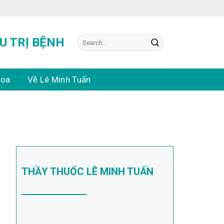
Search
U TRỊ BỆNH
for:
hoa
Về Lê Minh Tuấn
THẦY THUỐC LÊ MINH TUẤN