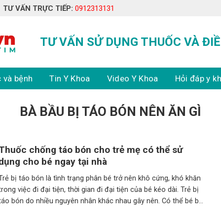
TƯ VẤN TRỰC TIẾP:
0912313131
TƯ VẤN SỬ DỤNG THUỐC VÀ ĐIỀ
 và bệnh
Tin Y Khoa
Video Y Khoa
Hỏi đáp y k
BÀ BẦU BỊ TÁO BÓN NÊN ĂN GÌ
Thuốc chống táo bón cho trẻ mẹ có thể sử
dụng cho bé ngay tại nhà
Trẻ bị táo bón là tình trạng phân bé trở nên khô cứng, khó khăn
trong việc đi đại tiện, thời gian đi đại tiện của bé kéo dài. Trẻ bị
táo bón do nhiều nguyên nhân khác nhau gây nên. Có thể bé bị
táo bón do chế độ ăn ít chất xơ, do