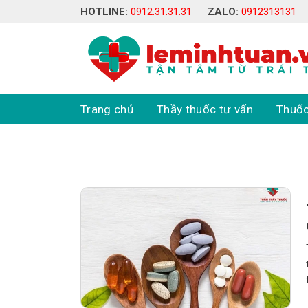
Skip
HOTLINE:
0912.31.31.31
ZALO:
0912313131
to
content
Trang chủ
Thầy thuốc tư vấn
Thuốc