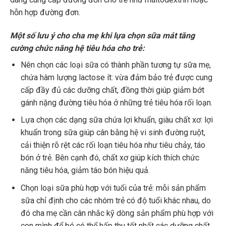
hỗn hợp đường đơn.
Một số lưu ý cho cha mẹ khi lựa chọn sữa mát tăng
cường chức năng hệ tiêu hóa cho trẻ:
Nên chọn các loại sữa có thành phần tương tự sữa mẹ,
chứa hàm lượng lactose ít: vừa đảm bảo trẻ được cung
cấp đầy đủ các dưỡng chất, đồng thời giúp giảm bớt
gánh nặng đường tiêu hóa ở những trẻ tiêu hóa rối loạn.
Lựa chọn các dạng sữa chứa lợi khuẩn, giàu chất xơ: lợi
khuẩn trong sữa giúp cân bằng hệ vi sinh đường ruột,
cải thiện rõ rệt các rối loạn tiêu hóa như tiêu chảy, táo
bón ở trẻ. Bên cạnh đó, chất xơ giúp kích thích chức
năng tiêu hóa, giảm táo bón hiệu quả.
Chọn loại sữa phù hợp với tuổi của trẻ: mỗi sản phẩm
sữa chỉ định cho các nhóm trẻ có độ tuổi khác nhau, do
đó cha mẹ cần cân nhắc kỹ dòng sản phẩm phù hợp với
con mình để bé có thể hấp thu tốt nhất các dưỡng chất.