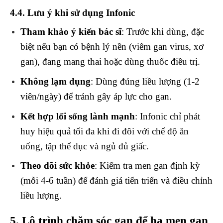
4.4. Lưu ý khi sử dụng Infonic
Tham khảo ý kiến bác sĩ
: Trước khi dùng, đặc
biệt nếu bạn có bệnh lý nền (viêm gan virus, xơ
gan), đang mang thai hoặc dùng thuốc điều trị.
Không lạm dụng
: Dùng đúng liều lượng (1-2
viên/ngày) để tránh gây áp lực cho gan.
Kết hợp lối sống lành mạnh
: Infonic chỉ phát
huy hiệu quả tối đa khi đi đôi với chế độ ăn
uống, tập thể dục và ngủ đủ giấc.
Theo dõi sức khỏe
: Kiểm tra men gan định kỳ
(mỗi 4-6 tuần) để đánh giá tiến triển và điều chỉnh
liều lượng.
5. Lộ trình chăm sóc gan để hạ men gan