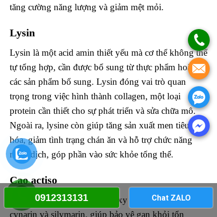
tăng cường năng lượng và giảm mệt mỏi.
Lysin
Lysin là một acid amin thiết yếu mà cơ thể không thể
tự tổng hợp, cần được bổ sung từ thực phẩm hoặc
các sản phẩm bổ sung. Lysin đóng vai trò quan
trọng trong việc hình thành collagen, một loại
protein cần thiết cho sự phát triển và sửa chữa mô.
Ngoài ra, lysine còn giúp tăng sản xuất men tiêu
hóa, giảm tình trạng chán ăn và hỗ trợ chức năng
miễn dịch, góp phần vào sức khỏe tổng thể.
Cao actiso
0912313131
Chat ZALO
Actiso chứa các chất chống oxy hóa mạnh mẽ như
cynarin và silymarin, giúp bảo vệ gan khỏi tổn