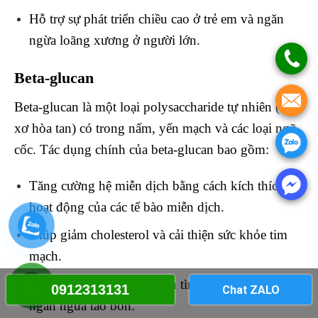
Hỗ trợ sự phát triển chiều cao ở trẻ em và ngăn
ngừa loãng xương ở người lớn.
Beta-glucan
Beta-glucan là một loại polysaccharide tự nhiên (chất
xơ hòa tan) có trong nấm, yến mạch và các loại ngũ
cốc. Tác dụng chính của beta-glucan bao gồm:
Tăng cường hệ miễn dịch bằng cách kích thích
hoạt động của các tế bào miễn dịch.
Giúp giảm cholesterol và cải thiện sức khỏe tim
mạch.
Hỗ trợ tiêu hóa và cải thiện tình trạng đường ruột,
0912313131
Chat ZALO
ngăn ngừa táo bón.