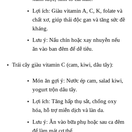
Lợi ích
: Giàu vitamin A, C, K, folate và
chất xơ, giúp thải độc gan và tăng sức đề
kháng.
Lưu ý
: Nấu chín hoặc xay nhuyễn nếu
ăn vào ban đêm để dễ tiêu.
Trái cây giàu vitamin C (cam, kiwi, dâu tây)
:
Món ăn gợi ý
: Nước ép cam, salad kiwi,
yogurt trộn dâu tây.
Lợi ích
: Tăng hấp thụ sắt, chống oxy
hóa, hỗ trợ miễn dịch và làn da.
Lưu ý
: Ăn vào bữa phụ hoặc sau ca đêm
để làm mát cơ thể.