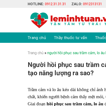
Skip
HOTLINE:
0912.31.31.31
ZALO:
0912313131
to
content
Trang chủ
Thầy thuốc tư vấn
Thuốc
Trang chủ
»
người hồi phục sau trầm cảm, lo âu k
Người hồi phục sau trầm cảm
tạo năng lượng ra sao?
Trầm cảm và lo âu kéo dài không chỉ ảnh 
chất, khiến người bệnh cảm thấy mệt mỏi, 
Giai đoạn
hồi phục sau trầm cảm, lo âu
đ