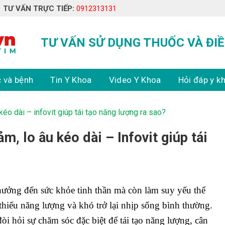
TƯ VẤN TRỰC TIẾP:
0912313131
TƯ VẤN SỬ DỤNG THUỐC VÀ ĐIỀ
 và bệnh
Tin Y Khoa
Video Y Khoa
Hỏi đáp y k
éo dài – infovit giúp tái tạo năng lượng ra sao?
, lo âu kéo dài – Infovit giúp tái
hưởng đến sức khỏe tinh thần mà còn làm suy yếu thể
thiếu năng lượng và khó trở lại nhịp sống bình thường.
òi hỏi sự chăm sóc đặc biệt để tái tạo năng lượng, cân