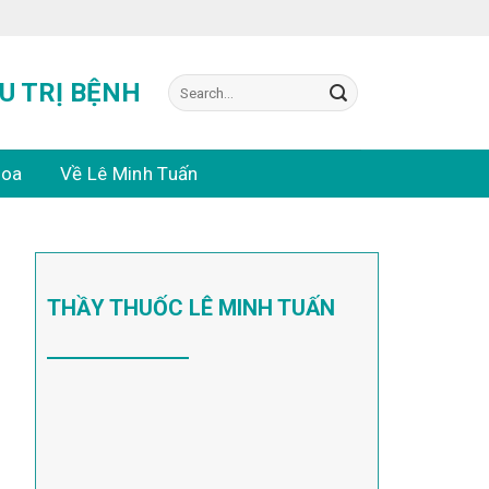
Search
U TRỊ BỆNH
for:
hoa
Về Lê Minh Tuấn
THẦY THUỐC LÊ MINH TUẤN