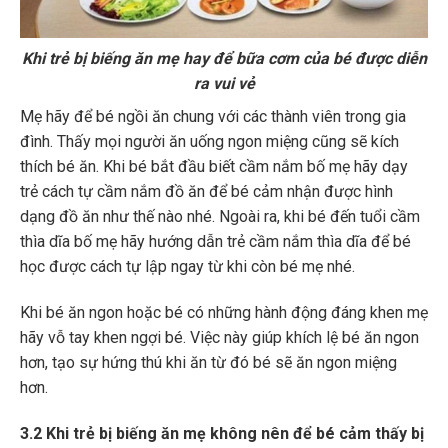
Khi trẻ bị biếng ăn mẹ hay để bữa cơm của bé được diễn
ra vui vẻ
Mẹ hãy để bé ngồi ăn chung với các thành viên trong gia
đình. Thấy mọi người ăn uống ngon miệng cũng sẽ kích
thích bé ăn. Khi bé bắt đầu biết cầm nắm bố mẹ hãy dạy
trẻ cách tự cầm nắm đồ ăn để bé cảm nhận được hình
dạng đồ ăn như thế nào nhé. Ngoài ra, khi bé đến tuổi cầm
thìa dĩa bố mẹ hãy hướng dẫn trẻ cầm nắm thìa dĩa để bé
học được cách tự lập ngay từ khi còn bé mẹ nhé.
Khi bé ăn ngon hoặc bé có những hành động đáng khen mẹ
hãy vỗ tay khen ngợi bé. Việc này giúp khích lệ bé ăn ngon
hơn, tạo sự hứng thú khi ăn từ đó bé sẽ ăn ngon miệng
hơn.
3.2 Khi trẻ bị biếng ăn mẹ không nên để bé cảm thấy bị