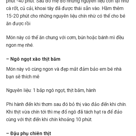
phút -40 phút. Sau đó mẹ đổ những nguyên liệu còn lại như
cà rốt, củ cải, khoai tây đã được thái sẵn vào. Hầm thêm
15-20 phút cho những nguyên liệu chín nhừ có thể cho bé
ăn được rồi
Món này có thể ăn chung với cơm, bún hoặc bánh mì đều
ngon mẹ nhé.
– Ngô ngọt xào thịt băm
Món này vô cùng ngon và đẹp mắt đảm bảo em bé nhà
bạn sẽ thích mê
Nguyên liệu: 1 bắp ngô ngọt, thịt băm, hành
Phi hành đến khi thơm sau đó bỏ thị vào đảo đến khi chín.
Khi thịt vừa chín tới thì mẹ đổ ngô đã tách hạt ra để đảo
cùng với thịt đến khi chín khoảng 10 phút.
– Đậu phụ chiên thịt