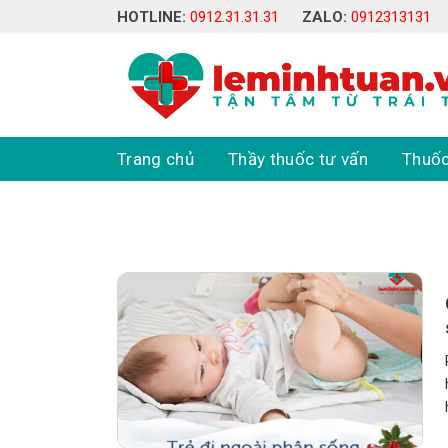
Skip
HOTLINE:
0912.31.31.31
ZALO:
0912313131
to
content
Trang chủ
Thầy thuốc tư vấn
Thuốc