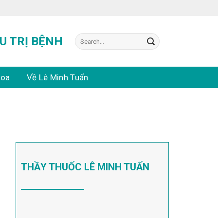
Search
U TRỊ BỆNH
for:
hoa
Về Lê Minh Tuấn
THẦY THUỐC LÊ MINH TUẤN