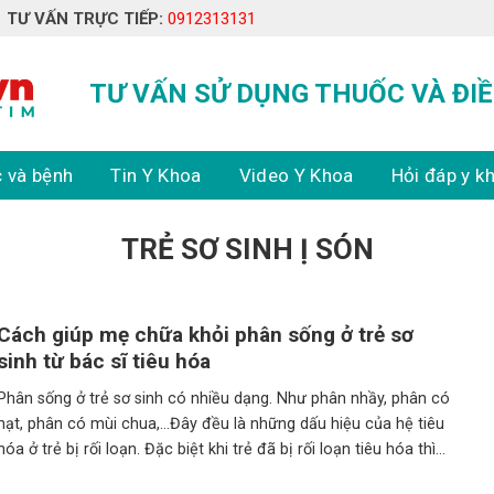
TƯ VẤN TRỰC TIẾP:
0912313131
TƯ VẤN SỬ DỤNG THUỐC VÀ ĐIỀ
 và bệnh
Tin Y Khoa
Video Y Khoa
Hỏi đáp y k
TRẺ SƠ SINH Ị SÓN
Cách giúp mẹ chữa khỏi phân sống ở trẻ sơ
sinh từ bác sĩ tiêu hóa
Phân sống ở trẻ sơ sinh có nhiều dạng. Như phân nhầy, phân có
hạt, phân có mùi chua,…Đây đều là những dấu hiệu của hệ tiêu
hóa ở trẻ bị rối loạn. Đặc biệt khi trẻ đã bị rối loạn tiêu hóa thì
tình trạng phân sống ở trẻ sơ sinh sẽ tái diễn