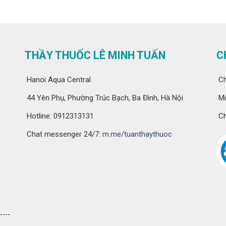
THẦY THUỐC LÊ MINH TUẤN
C
Hanoi Aqua Central
Ch
44 Yên Phụ, Phường Trúc Bạch, Ba Đình, Hà Nội
Mi
Hotline: 0912313131
Ch
Chat messenger 24/7:
m.me/tuanthaythuoc