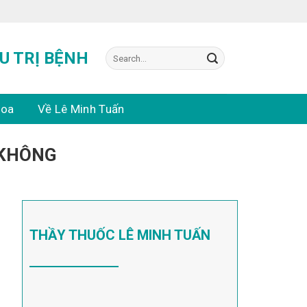
Search
U TRỊ BỆNH
for:
hoa
Về Lê Minh Tuấn
 KHÔNG
THẦY THUỐC LÊ MINH TUẤN