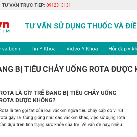
TƯ VẤN TRỰC TIẾP:
0912313131
TƯ VẤN SỬ DỤNG THUỐC VÀ ĐIỀ
 và bệnh
Tin Y Khoa
Video Y Khoa
Hỏi đáp y k
ANG BỊ TIÊU CHẢY UỐNG ROTA ĐƯỢC
ROTA LÀ GÌ? TRẺ ĐANG BỊ TIÊU CHẢY UỐNG
ROTA ĐƯỢC KHÔNG?
Rota là tên gọi tắt của loại vắc-xin ngừa tiêu chảy cấp do vi rút
rota gây ra. Cũng giống như các vắc-xin khác, việc sử dụng rota
cần dựa trên tình trạng sức khỏe của trẻ. Về vấn đề này, nhiều
cha mẹ có đặt câu hỏi trẻ đang bị tiêu chảy uống rota