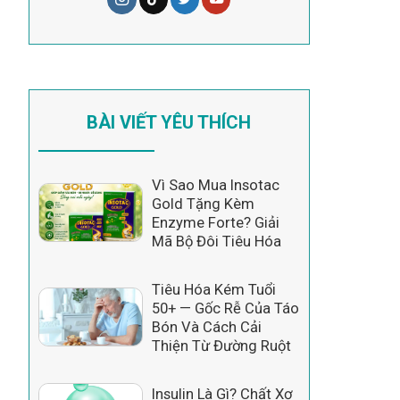
BÀI VIẾT YÊU THÍCH
Vì Sao Mua Insotac
Gold Tặng Kèm
Enzyme Forte? Giải
Mã Bộ Đôi Tiêu Hóa
Tiêu Hóa Kém Tuổi
50+ — Gốc Rễ Của Táo
Bón Và Cách Cải
Thiện Từ Đường Ruột
Insulin Là Gì? Chất Xơ