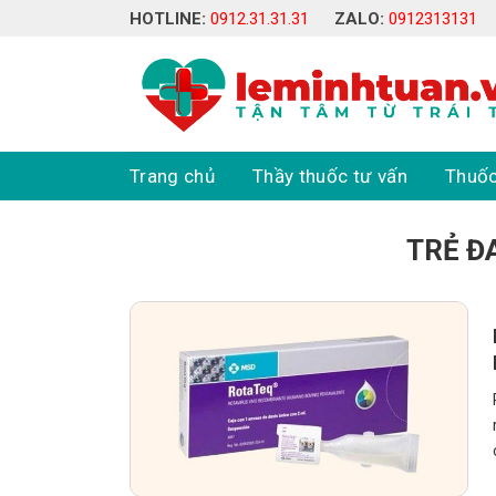
Skip
HOTLINE:
0912.31.31.31
ZALO:
0912313131
to
content
Trang chủ
Thầy thuốc tư vấn
Thuốc
TRẺ Đ