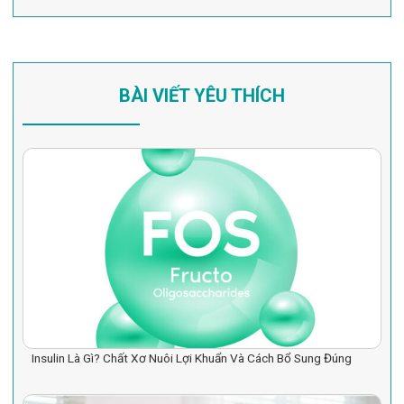
BÀI VIẾT YÊU THÍCH
Insulin Là Gì? Chất Xơ Nuôi Lợi Khuẩn Và Cách Bổ Sung Đúng