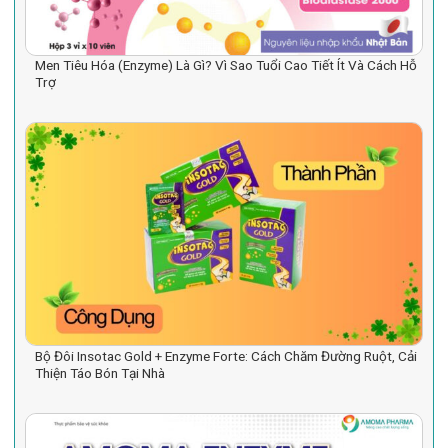
Men Tiêu Hóa (Enzyme) Là Gì? Vì Sao Tuổi Cao Tiết Ít Và Cách Hỗ
Trợ
Bộ Đôi Insotac Gold + Enzyme Forte: Cách Chăm Đường Ruột, Cải
Thiện Táo Bón Tại Nhà