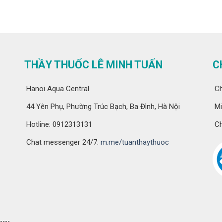
THẦY THUỐC LÊ MINH TUẤN
C
Hanoi Aqua Central
Ch
44 Yên Phụ, Phường Trúc Bạch, Ba Đình, Hà Nội
Mi
Hotline: 0912313131
Ch
Chat messenger 24/7:
m.me/tuanthaythuoc