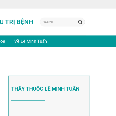
Search
U TRỊ BỆNH
for:
hoa
Về Lê Minh Tuấn
THẦY THUỐC LÊ MINH TUẤN