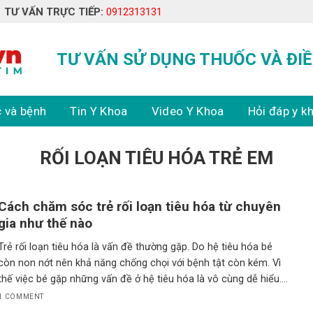
TƯ VẤN TRỰC TIẾP:
0912313131
TƯ VẤN SỬ DỤNG THUỐC VÀ ĐIỀ
 và bệnh
Tin Y Khoa
Video Y Khoa
Hỏi đáp y k
RỐI LOẠN TIÊU HÓA TRẺ EM
Cách chăm sóc trẻ rối loạn tiêu hóa từ chuyên
gia như thế nào
Trẻ rối loạn tiêu hóa là vấn đề thường gặp. Do hệ tiêu hóa bé
còn non nớt nên khả năng chống chọi với bệnh tật còn kém. Vì
thế việc bé gặp những vấn đề ở hệ tiêu hóa là vô cùng dễ hiểu.
Tuy nhiên nhiều mẹ đang không biết cách chăm sóc
1 COMMENT