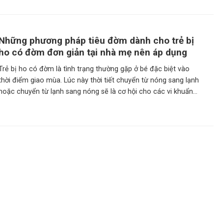
Những phương pháp tiêu đờm dành cho trẻ bị
ho có đờm đơn giản tại nhà mẹ nên áp dụng
Trẻ bị ho có đờm là tình trạng thường gặp ở bé đặc biệt vào
thời điểm giao mùa. Lúc này thời tiết chuyển từ nóng sang lạnh
hoặc chuyển từ lạnh sang nóng sẽ là cơ hội cho các vi khuẩn
có hại phát triển và xâm nhập vào cơ thể bé. Gây nên