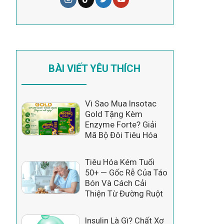
BÀI VIẾT YÊU THÍCH
Vì Sao Mua Insotac
Gold Tặng Kèm
Enzyme Forte? Giải
Mã Bộ Đôi Tiêu Hóa
Tiêu Hóa Kém Tuổi
50+ — Gốc Rễ Của Táo
Bón Và Cách Cải
Thiện Từ Đường Ruột
Insulin Là Gì? Chất Xơ