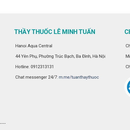
THẦY THUỐC LÊ MINH TUẤN
C
Hanoi Aqua Central
Ch
44 Yên Phụ, Phường Trúc Bạch, Ba Đình, Hà Nội
Mi
Hotline: 0912313131
Ch
Chat messenger 24/7:
m.me/tuanthaythuoc