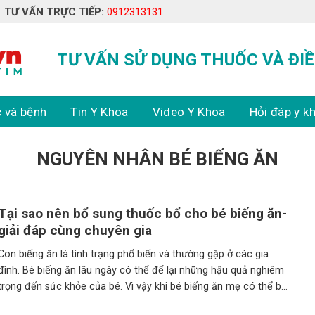
TƯ VẤN TRỰC TIẾP:
0912313131
TƯ VẤN SỬ DỤNG THUỐC VÀ ĐIỀ
 và bệnh
Tin Y Khoa
Video Y Khoa
Hỏi đáp y k
NGUYÊN NHÂN BÉ BIẾNG ĂN
Tại sao nên bổ sung thuốc bổ cho bé biếng ăn-
giải đáp cùng chuyên gia
Con biếng ăn là tình trạng phổ biến và thường gặp ở các gia
đình. Bé biếng ăn lâu ngày có thể để lại những hậu quả nghiêm
trọng đến sức khỏe của bé. Vì vậy khi bé biếng ăn mẹ có thể bổ
sung thuốc bổ cho bé biếng ăn. Hãy cùng chuyên gia