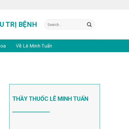
Search
U TRỊ BỆNH
for:
hoa
Về Lê Minh Tuấn
THẦY THUỐC LÊ MINH TUẤN