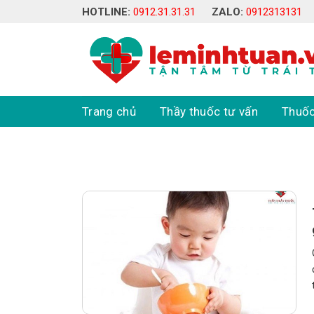
Skip
HOTLINE:
0912.31.31.31
ZALO:
0912313131
to
content
Trang chủ
Thầy thuốc tư vấn
Thuốc