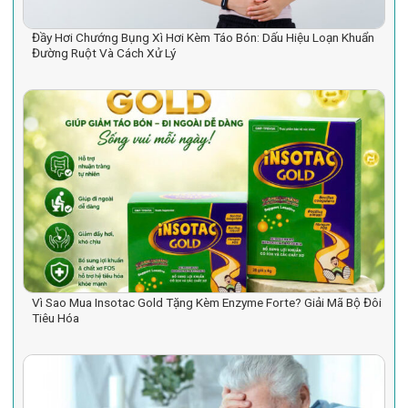
Đầy Hơi Chướng Bụng Xì Hơi Kèm Táo Bón: Dấu Hiệu Loạn Khuẩn
Đường Ruột Và Cách Xử Lý
Vì Sao Mua Insotac Gold Tặng Kèm Enzyme Forte? Giải Mã Bộ Đôi
Tiêu Hóa